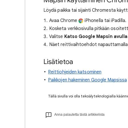
Mapsin käyttäminen Chrom
Löydä paikka tai sijainti Chromesta käyt
Avaa Chrome
iPhonella tai iPadilla.
Kosketa verkkosivulla pitkään osoitett
Valitse
Katso Google Mapsin avull
Näet reittivaihtoehdot napauttamall
Lisätietoa
Reittiohjeiden katsominen
Paikkojen hakeminen Google Mapsissa
Tällä sivulla voi olla tekoälyteknologialla kään
Anna palautetta tästä artikkelista