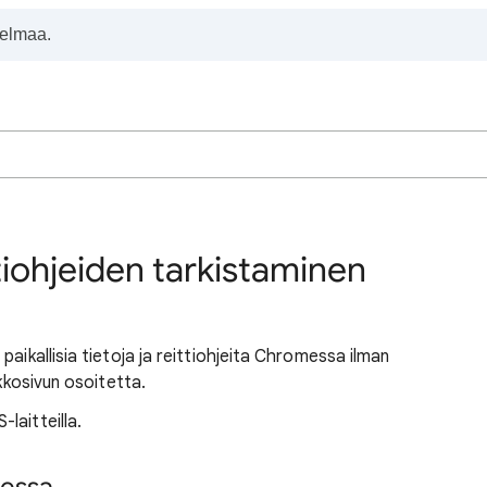
ittiohjeiden tarkistaminen
aikallisia tietoja ja reittiohjeita Chromessa ilman
rkkosivun osoitetta.
laitteilla.