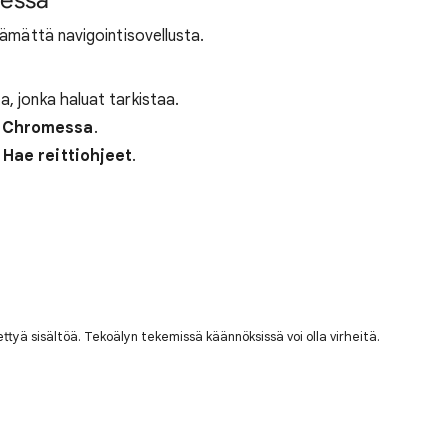
essa
tämättä navigointisovellusta.
a, jonka haluat tarkistaa.
a Chromessa
.
a
Hae reittiohjeet
.
nettyä sisältöä. Tekoälyn tekemissä käännöksissä voi olla virheitä.