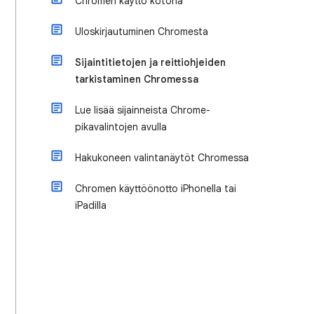
Chromen käyttö kotona
Uloskirjautuminen Chromesta
Sijaintitietojen ja reittiohjeiden
tarkistaminen Chromessa
Lue lisää sijainneista Chrome-
pikavalintojen avulla
Hakukoneen valintanäytöt Chromessa
Chromen käyttöönotto iPhonella tai
iPadilla