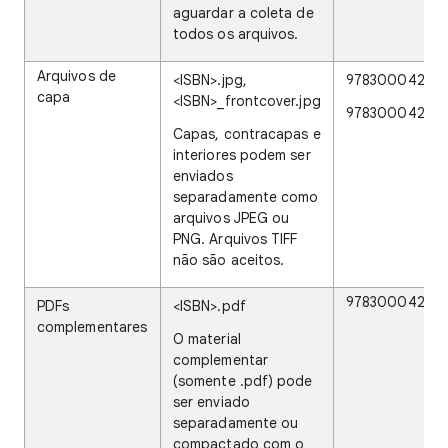
aguardar a coleta de
todos os arquivos.
Arquivos de
<ISBN>.jpg,
978300042256
capa
<ISBN>_frontcover.jpg
9783000422560
Capas, contracapas e
interiores podem ser
enviados
separadamente como
arquivos JPEG ou
PNG. Arquivos TIFF
não são aceitos.
978300042256
PDFs
<ISBN>.pdf
complementares
O material
complementar
(somente .pdf) pode
ser enviado
separadamente ou
compactado com o