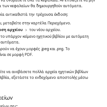
να ονομάσετε όλα τα κεφάλαια. Αν επιλέξετε να μην
α των κεφαλαίων θα δημιουργηθούν αυτόματα.
οία αντικαθιστά την τρέχουσα έκδοση:
υ, μεταβείτε στην καρτέλα Περιεχόμενο.
ση αρχείου
του νέου αρχείου.
 το υπάρχον κείμενο ηχητικού βιβλίου με αυτόματη
ί αυτόματα.
ν να έχουν μορφές .jpeg και .png. Το
ίναι σε μορφή PDF.
ίτε να ανεβάσετε πολλά αρχεία ηχητικών βιβλίων
ά βιβλία, εξετάστε το ενδεχόμενο αποστολής μέσω
χείων
χείων σας: