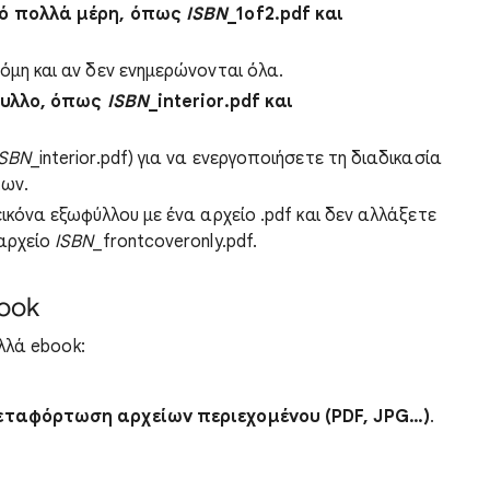
πό πολλά μέρη, όπως
ISBN
_1of2.pdf και
όμη και αν δεν ενημερώνονται όλα.
ώφυλλο, όπως
ISBN
_interior.pdf και
ISBN
_interior.pdf) για να ενεργοποιήσετε τη διαδικασία
ίων.
ικόνα εξωφύλλου με ένα αρχείο .pdf και δεν αλλάξετε
 αρχείο
ISBN
_frontcoveronly.pdf.
book
λλά ebook:
εταφόρτωση αρχείων περιεχομένου
(PDF, JPG…)
.