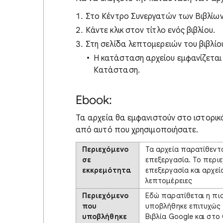
Στο Κέντρο Συνεργατών των Βιβλίων 
Κάντε κλικ στον τίτλο ενός βιβλίου.
Στη σελίδα λεπτομερειών του βιβλίο
Η κατάσταση αρχείου εμφανίζεται
Κατάσταση.
Ebook:
Τα αρχεία θα εμφανιστούν στο ιστορι
από αυτό που χρησιμοποιήσατε.
Περιεχόμενο
Τα αρχεία παρατίθεντα
σε
επεξεργασία. Το περι
εκκρεμότητα
επεξεργασία και αρχεί
λεπτομέρειες
Περιεχόμενο
Εδώ παρατίθεται η πι
που
υποβλήθηκε επιτυχώς σ
υποβλήθηκε
Βιβλία Google και στο 