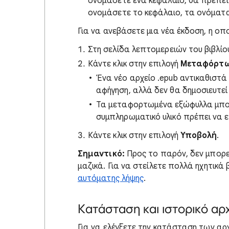
ονομάσετε ένα κεφάλαιο, θα πρέπει 
ονομάσετε το κεφάλαιο, τα ονόματ
Για να ανεβάσετε μια νέα έκδοση, η οπ
Στη σελίδα λεπτομερειών του βιβλίο
Κάντε κλικ στην επιλογή
Μεταφόρτω
Ένα νέο αρχείο .epub αντικαθιστά
αφήγηση, αλλά δεν θα δημοσιευτε
Τα μεταφορτωμένα εξώφυλλα μπορού
συμπληρωματικό υλικό πρέπει να ε
Κάντε κλικ στην επιλογή
Υποβολή
.
Σημαντικό:
Προς το παρόν, δεν μπορε
μαζικά. Για να στείλετε πολλά ηχητικ
αυτόματης λήψης
.
Κατάσταση και ιστορικό αρ
Για να ελέγξετε την κατάσταση των αρ