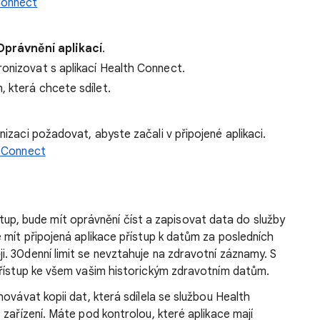
 Connect
Oprávnění aplikací
.
onizovat s aplikací Health Connect.
, která chcete sdílet.
zaci požadovat, abyste začali v připojené aplikaci.
h Connect
řístup, bude mít oprávnění číst a zapisovat data do služby
 mít připojená aplikace přístup k datům za posledních
. 30denní limit se nevztahuje na zdravotní záznamy. S
přístup ke všem vašim historickým zdravotním datům.
ovávat kopii dat, která sdílela se službou Health
 zařízení. Máte pod kontrolou, které aplikace mají