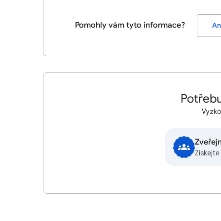
Pomohly vám tyto informace?
An
Potřebu
Vyzkou
Zveřej
Získejt