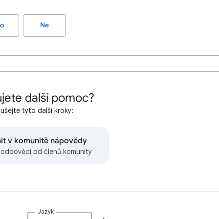
o
Ne
jete další pomoc?
šejte tyto další kroky:
nit v komunitě nápovědy
e odpovědi od členů komunity
Jazyk