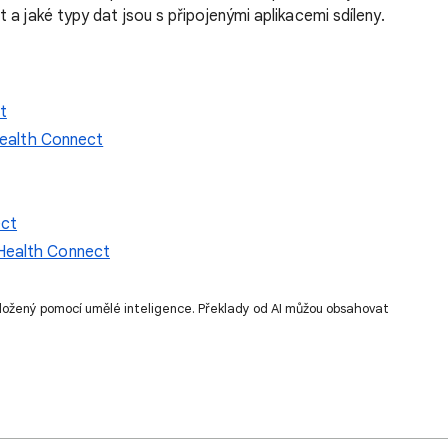
a jaké typy dat jsou s připojenými aplikacemi sdíleny.
t
 Health Connect
ect
Health Connect
ložený pomocí umělé inteligence. Překlady od AI můžou obsahovat