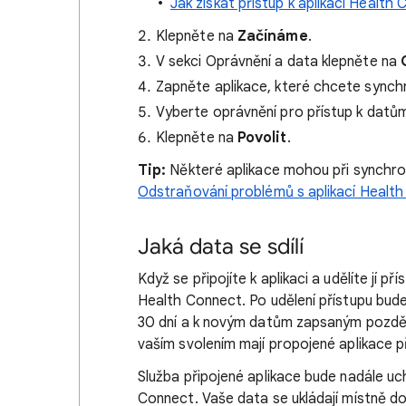
Jak získat přístup k aplikaci Health
Klepněte na
Začínáme
.
V sekci Oprávnění a data klepněte na
Zapněte aplikace, které chcete synchr
Vyberte oprávnění pro přístup k datům
Klepněte na
Povolit
.
Tip:
Některé aplikace mohou při synchroni
Odstraňování problémů s aplikací Healt
Jaká data se sdílí
Když se připojíte k aplikaci a udělíte jí p
Health Connect. Po udělení přístupu bude
30 dní a k novým datům zapsaným později
vaším svolením mají propojené aplikace 
Služba připojené aplikace bude nadále uch
Connect. Vaše data se ukládají místně do