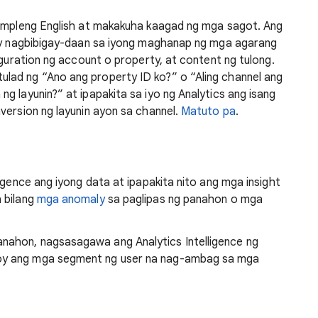
simpleng English at makakuha kaagad ng mga sagot. Ang
 ay nagbibigay-daan sa iyong maghanap ng mga agarang
iguration ng account o property, at content ng tulong.
lad ng “Ano ang property ID ko?” o “Aling channel ang
g layunin?” at ipapakita sa iyo ng Analytics ang isang
version ng layunin ayon sa channel.
Matuto pa
.
igence ang iyong data at ipapakita nito ang mga insight
 bilang
mga anomaly
sa paglipas ng panahon o mga
anahon, nagsasagawa ang Analytics Intelligence ng
koy ang mga segment ng user na nag-ambag sa mga