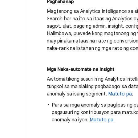
Paghahanap
Magtanong sa Analytics Intelligence sa 
Search bar na ito sa itaas ng Analytics
sagot, ulat, page ng admin, insight, conf
Halimbawa, puwede kang magtanong ng tu
may pinakamataas na rate ng conversion n
naka-rank na listahan ng mga rate ng con
Mga Naka-automate na Insight
Awtomatikong susuriin ng Analytics Intell
tungkol sa malalaking pagbabago sa data
anomaly sa isang segment.
Matuto pa
.
Para sa mga anomaly sa paglipas ng p
pagsusuri ng kontribusyon para matu
anomaly na iyon.
Matuto pa
.