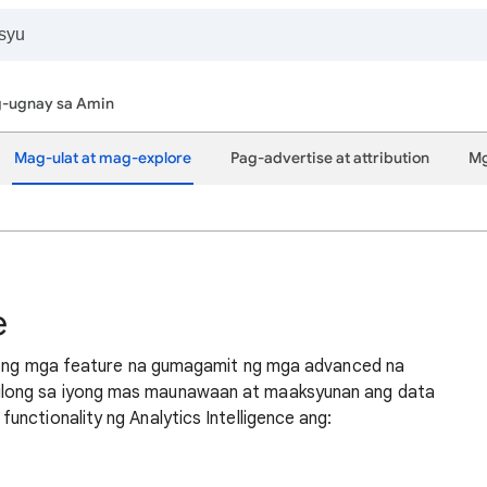
-ugnay sa Amin
Mag-ulat at mag-explore
Pag-advertise at attribution
Mg
e
nay ng mga feature na gumagamit ng mga advanced na
long sa iyong mas maunawaan at maaksyunan ang data
nctionality ng Analytics Intelligence ang: