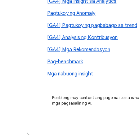
[GA4] Mga Insight sa Analytics
Pagtukoy ng Anomaly
[GA4] Pagtukoy ng pagbabago sa trend
[GA4] Analysis ng Kontribusyon
[GA4] Mga Rekomendasyon
Pag-benchmark
Mga nabuong insight
Posibleng may content ang page na ito na isina
mga pagsasalin ng AI.