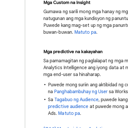
Mga Custom na Insight
Gumawa ng sarili mong mga hanay ng mg
natugunan ang mga kundisyon ng panuntu
Puwede kang mag-set up ng mga panuntun
buwan-buwan.
Matuto pa
.
Mga predictive na kakayahan
Sa pamamagitan ng paglalapat ng mga mo
Analytics Intelligence ang iyong data at
mga end-user sa hinaharap.
Puwede mong suriin ang aktibidad ng 
na
Panghabambuhay ng User
sa Works
Sa
Tagabuo ng Audience
, puwede kang
predictive audience
at puwede mong ab
Ads.
Matuto pa
.