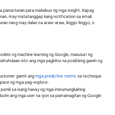
a panuntunan para makabuo ng mga insight. Kapag
nan, may matatanggap kang notification sa email.
an nang may dalas na araw-araw, linggo-linggo, o
delo ng machine learning ng Google, masusuri ng
 mahuhulaan nito ang mga pagkilos na posibleng gawin ng
customer gamit ang
mga predictive metric
sa technique
pace ng mga pag-explore.
 pumili sa isang hanay ng mga iminumungkahing
utin ang mga user na iyon sa pamamagitan ng Google