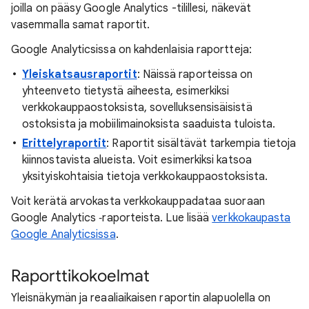
joilla on pääsy Google Analytics -tilillesi, näkevät
vasemmalla samat raportit.
Google Analyticsissa on kahdenlaisia raportteja:
Yleiskatsausraportit
: Näissä raporteissa on
yhteenveto tietystä aiheesta, esimerkiksi
verkkokauppaostoksista, sovelluksensisäisistä
ostoksista ja mobiilimainoksista saaduista tuloista.
Erittelyraportit
: Raportit sisältävät tarkempia tietoja
kiinnostavista alueista. Voit esimerkiksi katsoa
yksityiskohtaisia tietoja verkkokauppaostoksista.
Voit kerätä arvokasta verkkokauppadataa suoraan
Google Analytics ‑raporteista. Lue lisää
verkkokaupasta
Google Analyticsissa
.
Raporttikokoelmat
Yleisnäkymän ja reaaliaikaisen raportin alapuolella on