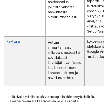
raportit", ol
asiakaspolun
mittauskoko
jokaista vaihetta
ennen 27.3.20
hankinnasta
siirtynyt Univ
sitoutumiseen asti.
Analytics
‐mittauskok
Setup Assista
Käyttäjä
kokoelma sis
Auttaa
oletuksena ka
ymmärtämään,
Google Analy
millaisia sivustosi tai
‑mittauskoko
sovelluksesi
käyttäjät ovat (esim.
iät, kiinnostuksen
kohteet, laitteet ja
sovellusversiot).
Tällä sivulla voi olla tekoälyteknologialla käännettyä sisältöä.
Tekoälyn tekemissä käännöksissä voi olla virheitä.