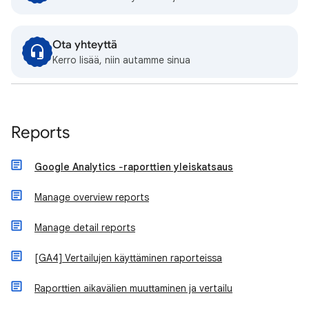
Ota yhteyttä
Kerro lisää, niin autamme sinua
Reports
Google Analytics ‐raporttien yleiskatsaus
Manage overview reports
Manage detail reports
[GA4] Vertailujen käyttäminen raporteissa
Raporttien aikavälien muuttaminen ja vertailu