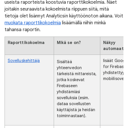
useista raporteista koostuvia raporttikokoelmia. Näet
joitakin seuraavista kokoelmista riippuen siitä, mitä
tietoja olet lisännyt Analyticsin käyttöönoton aikana. Voit
muokata raporttikokoelmia
lisäämällä niihin minkä
tahansa raportin.
Raporttikokoelma
Mikä se on?
Näkyy
automaattis
Sovelluskehittäjä
lisäät Google
Sisältää
for Firebase
yhteenvedon
yhdistettyyn
tärkeistä mittareista,
mobiilisovell
jotka koskevat
Firebaseen
yhdistämiäsi
sovelluksia (esim.
dataa sovellusten
käyttäjistä ja heidän
toiminnastaan).