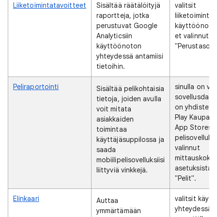
Liiketoimintatavoitteet
Sisältää räätälöityjä
valitsit
raportteja, jotka
liiketoiminta
perustuvat Google
käyttöönoton
Analyticsiin
et valinnut 
käyttöönoton
"Perustason r
yhteydessä antamiisi
tietoihin.
Peliraportointi
sinulla on vä
Sisältää pelikohtaisia
sovellusdatas
tietoja, joiden avulla
on yhdistett
voit mitata
Play Kaupass
asiakkaiden
App Storess
toimintaa
pelisovelluks
käyttäjäsuppilossa ja
valinnut
saada
mittauskoko
mobiilipelisovelluksiisi
asetuksista t
liittyviä vinkkejä.
"Pelit".
Elinkaari
valitsit käy
Auttaa
yhteydessä 
ymmärtämään