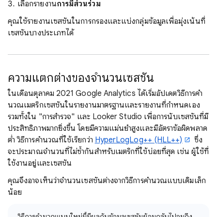
เลือกรายงาน
การมีส่วนร่วม
คุณใช้รายงานเซสชันในการกรองและแบ่งกลุ่มข้อมูลเพื่อมุ่งเน้นที่
เซสชันบางประเภทได้
ความแตกต่างของจํานวนเซสชัน
ในเดือนตุลาคม 2021 Google Analytics ได้เริ่มอัปเดตวิธีการคํา
นวณเมตริกเซสชันในรายงานมาตรฐานและรายงานที่กําหนดเอง
รวมทั้งใน "การสํารวจ" และ Looker Studio เพื่อการนับเซสชันที่มี
ประสิทธิภาพมากยิ่งขึ้น โดยมีความแม่นยำสูงและมีอัตราข้อผิดพลาด
ต่ำ วิธีการคํานวณที่ใช้เรียกว่า
HyperLogLog++ (HLL++)
ซึ่ง
จะประมาณจํานวนที่ไม่ซ้ำกันสําหรับเมตริกที่ใช้บ่อยที่สุด เช่น ผู้ใช้ที่
ใช้งานอยู่และเซสชัน
คุณจึงอาจเห็นว่าจํานวนเซสชันต่างจากวิธีการคํานวณแบบเดิมเล็ก
น้อย
วิธีการคํานวณแบบใหม่นี้มีผลกับข้อมูลเซสชันย้อนกลับไปจนถึง