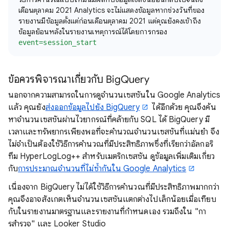
เดือนตุลาคม 2021 Analytics จะไม่แสดงข้อมูลหากช่วงวันที่ของ
รายงานมีข้อมูลตั้งแต่ก่อนเดือนตุลาคม 2021 แต่คุณยังคงเข้าถึง
ข้อมูลย้อนหลังในรายงานเหตุการณ์ได้โดยการกรอง
event=session_start
ข้อควรพิจารณาเกี่ยวกับ BigQuery
นอกจากความสามารถในการดูจํานวนเซสชันใน Google Analytics
แล้ว คุณยัง
ส่งออกข้อมูลไปยัง BigQuery
ได้อีกด้วย คุณจึงค้น
หาจํานวนเซสชันผ่านไวยากรณ์ที่คล้ายกับ SQL ได้ BigQuery มี
เวลาและทรัพยากรเพียงพอที่จะคํานวณจํานวนเซสชันที่แม่นยํา จึง
ไม่จำเป็นต้องใช้วิธีการคํานวณที่มีประสิทธิภาพซึ่งที่เรียกว่าอัลกอริ
ทึม HyperLogLog++ สำหรับเมตริกเซสชัน ดูข้อมูลเพิ่มเติมเกี่ยว
กับ
การประมาณจํานวนที่ไม่ซ้ำกันใน Google Analytics
เนื่องจาก BigQuery ไม่ได้ใช้วิธีการคํานวณที่มีประสิทธิภาพมากกว่า
คุณจึงอาจสังเกตเห็นจำนวนเซสชันแตกต่างไปเล็กน้อยเมื่อเทียบ
กับในรายงานมาตรฐานและรายงานที่กําหนดเอง รวมถึงใน "กา
รสํารวจ" และ Looker Studio