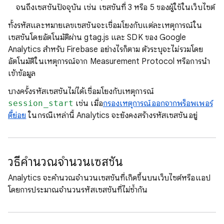
จนถึงเซสชันปัจจุบัน เช่น เซสชันที่ 3 หรือ 5 ของผู้ใช้ในเว็บไซต์
ทั้งรหัสและหมายเลขเซสชันจะเชื่อมโยงกับแต่ละเหตุการณ์ใน
เซสชันโดยอัตโนมัติผ่าน gtag.js และ SDK ของ Google
Analytics สำหรับ Firebase อย่างไรก็ตาม ตัวระบุจะไม่รวมโดย
อัตโนมัติในเหตุการณ์จาก Measurement Protocol หรือการนํา
เข้าข้อมูล
บางครั้งรหัสเซสชันไม่ได้เชื่อมโยงกับเหตุการณ์
session_start
เช่น เมื่อ
กรองเหตุการณ์ออกจากพร็อพเพอร์
ตี้ย่อย
ในกรณีเหล่านี้ Analytics จะยังคงสร้างรหัสเซสชันอยู่
วิธีคํานวณจํานวนเซสชัน
Analytics จะคํานวณจํานวนเซสชันที่เกิดขึ้นบนเว็บไซต์หรือแอป
โดยการประมาณจํานวนรหัสเซสชันที่ไม่ซ้ำกัน