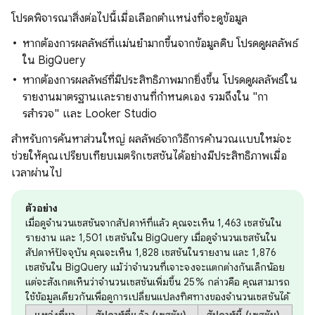
โปรดพิจารณาสิ่งต่อไปนี้เมื่อเลือกตําแหน่งที่จะดูข้อมูล
หากต้องการผลลัพธ์ที่แม่นยํามากขึ้นจากข้อมูลดิบ โปรดดูผลลัพธ์
ใน BigQuery
หากต้องการผลลัพธ์ที่มีประสิทธิภาพมากยิ่งขึ้น โปรดดูผลลัพธ์ใน
รายงานมาตรฐานและรายงานที่กําหนดเอง รวมถึงใน "กา
รสํารวจ" และ Looker Studio
สําหรับการค้นหาส่วนใหญ่ ผลลัพธ์จากวิธีการคํานวณแบบใหม่จะ
ช่วยให้คุณเปรียบเทียบเมตริกเซสชันได้อย่างมีประสิทธิภาพเมื่อ
เวลาผ่านไป
ตัวอย่าง
เมื่อดูจํานวนเซสชันจากสัปดาห์ที่แล้ว คุณจะเห็น 1,463 เซสชันใน
รายงาน และ 1,501 เซสชันใน BigQuery เมื่อดูจํานวนเซสชันใน
สัปดาห์ปัจจุบัน คุณจะเห็น 1,828 เซสชันในรายงาน และ 1,876
เซสชันใน BigQuery แม้ว่าจํานวนที่เจาะจงจะแตกต่างกันเล็กน้อย
แต่จะสังเกตเห็นว่าจํานวนเซสชันเพิ่มขึ้น 25% กล่าวคือ คุณสามารถ
ใช้ข้อมูลเดียวกันเพื่อดูการเปลี่ยนแปลงทิศทางของจํานวนเซสชันได้
แหล่งที่มา
สัปดาห์ที่แล้ว (เซสชัน)
สัปดาห์นี้ (เซสชัน)