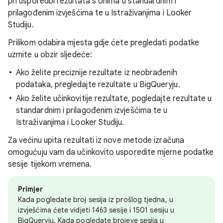
pri usporedbi rezultata s onima u standardnim i
prilagođenim izvješćima te u Istraživanjima i Looker
Studiju.
Prilikom odabira mjesta gdje ćete pregledati podatke
uzmite u obzir sljedeće:
Ako želite preciznije rezultate iz neobrađenih
podataka, pregledajte rezultate u BigQueryju.
Ako želite učinkovitije rezultate, pogledajte rezultate u
standardnim i prilagođenim izvješćima te u
Istraživanjima i Looker Studiju.
Za većinu upita rezultati iz nove metode izračuna
omogućuju vam da učinkovito usporedite mjerne podatke
sesije tijekom vremena.
Primjer
Kada pogledate broj sesija iz prošlog tjedna, u
izvješćima ćete vidjeti 1463 sesije i 1501 sesiju u
BigQueryju. Kada pogledate brojeve sesija u