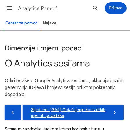
Analytics Pomoć
Prijava
Centar za pomoć
Najave
Dimenzije i mjerni podaci
O Analytics sesijama
Otkrijte više o Google Analytics sesijama, uključujući način
generiranja ID-jeva i brojeva sesija prilikom pokretanja
događaja.
Sljedeće: [GA4] Objašnjenje korisničkih
mjernih podataka
Sesija je razdoblje tijekom kojeg korisnik stupa u