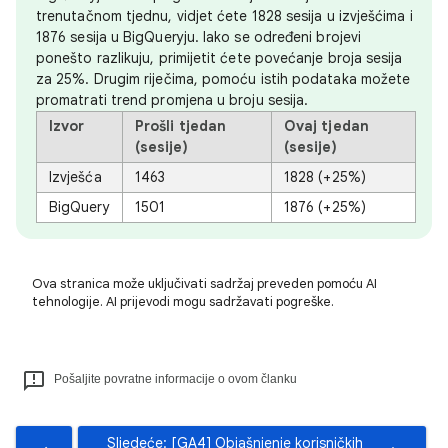
trenutačnom tjednu, vidjet ćete 1828 sesija u izvješćima i
1876 sesija u BigQueryju. Iako se određeni brojevi
ponešto razlikuju, primijetit ćete povećanje broja sesija
za 25%. Drugim riječima, pomoću istih podataka možete
promatrati trend promjena u broju sesija.
Izvor
Prošli tjedan
Ovaj tjedan
(sesije)
(sesije)
Izvješća
1463
1828 (+25%)
BigQuery
1501
1876 (+25%)
Ova stranica može uključivati sadržaj preveden pomoću AI
tehnologije. AI prijevodi mogu sadržavati pogreške.
Pošaljite povratne informacije o ovom članku
Sljedeće: [GA4] Objašnjenje korisničkih