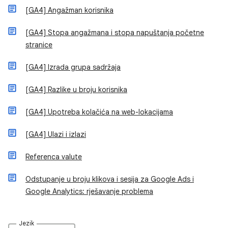
[GA4] Angažman korisnika
[GA4] Stopa angažmana i stopa napuštanja početne
stranice
[GA4] Izrada grupa sadržaja
[GA4] Razlike u broju korisnika
[GA4] Upotreba kolačića na web-lokacijama
[GA4] Ulazi i izlazi
Referenca valute
Odstupanje u broju klikova i sesija za Google Ads i
Google Analytics: rješavanje problema
Jezik