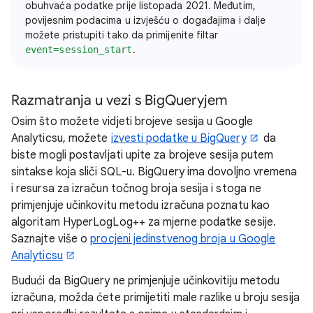
obuhvaća podatke prije listopada 2021. Međutim,
povijesnim podacima u izvješću o događajima i dalje
možete pristupiti tako da primijenite filtar
.
event=session_start
Razmatranja u vezi s BigQueryjem
Osim što možete vidjeti brojeve sesija u Google
Analyticsu, možete
izvesti podatke u BigQuery
da
biste mogli postavljati upite za brojeve sesija putem
sintakse koja sliči SQL-u. BigQuery ima dovoljno vremena
i resursa za izračun točnog broja sesija i stoga ne
primjenjuje učinkovitu metodu izračuna poznatu kao
algoritam HyperLogLog++ za mjerne podatke sesije.
Saznajte više o
procjeni jedinstvenog broja u Google
Analyticsu
Budući da BigQuery ne primjenjuje učinkovitiju metodu
izračuna, možda ćete primijetiti male razlike u broju sesija