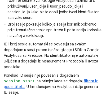
različite sesije izvan Google Analyticsa, razmislite o
pridruživanju user_id-ja ili user_pseudo_id-ja i
session_id-ja kako biste dobili jedinstveni identifikator
za svaku sesiju.
Broj sesije pokazuje koliko je sesija korisnik pokrenuo
prije trenutačne sesije npr. treća ili peta sesija korisnika
na vašoj web-lokaciji.
ID i broj sesije automatski se povezuju sa svakim
događajem u sesiji putem isječka gtag.js i SDK-a Google
Analyticsa za Firebase. No identifikator nije automatski
uključen u događaje iz Measurement Protocola ili uvoza
podataka.
Ponekad ID sesije nije povezan s događajem
session_start
, na primjer kada se događaj
filtrira iz
podentiteta
. U tim slučajevima Analytics i dalje generira
ID sesije.