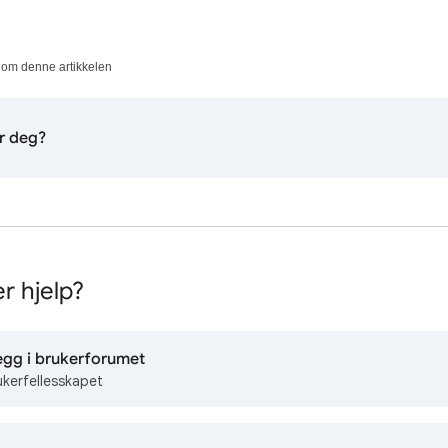
 om denne artikkelen
or deg?
r hjelp?
egg i brukerforumet
ukerfellesskapet