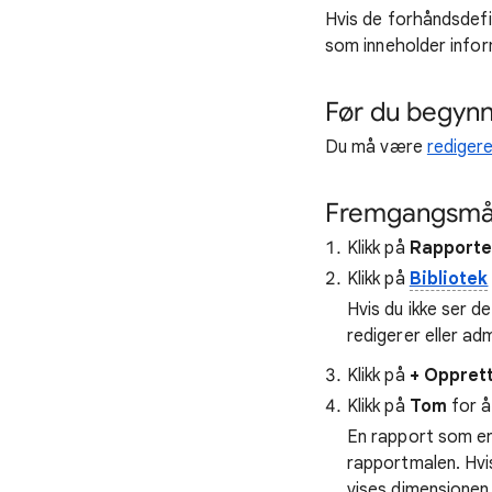
Hvis de forhåndsdefin
som inneholder inform
Før du begyn
Du må være
redigere
Fremgangsmå
Klikk på
Rapporte
Klikk på
Bibliotek
Hvis du ikke ser de
redigerer eller ad
Klikk på
+ Opprett
Klikk på
Tom
for å
En rapport som er
rapportmalen. Hvi
vises dimensjonen 