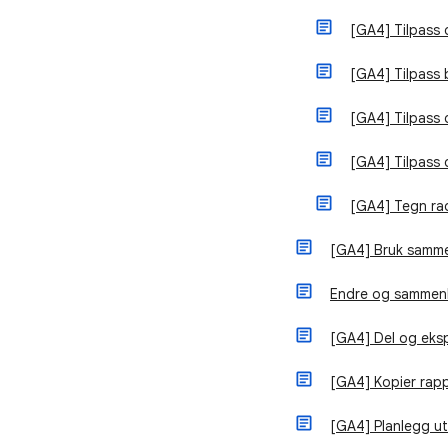
[GA4] Tilpass 
[GA4] Tilpass 
[GA4] Tilpass 
[GA4] Tilpass 
[GA4] Tegn rad
[GA4] Bruk sammen
Endre og sammenl
[GA4] Del og eks
[GA4] Kopier rapp
[GA4] Planlegg u