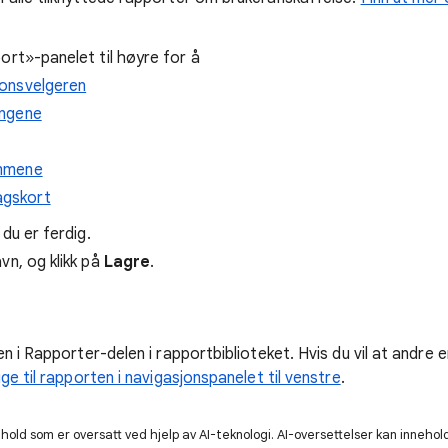
ort»-panelet til høyre for å
jonsvelgeren
ingene
ammene
agskort
du er ferdig.
vn, og klikk på
Lagre
.
n i Rapporter-delen i rapportbiblioteket. Hvis du vil at andre 
gge til rapporten i navigasjonspanelet til venstre
.
old som er oversatt ved hjelp av AI-teknologi. AI-oversettelser kan innehold