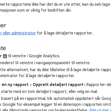
erte rapportene ikke har det du er ute etter, kan du selv lage
asjonen som er viktig for bedriften din.
ner
r eller administrator
for å lage detaljerte rapporter.
te
r
til venstre i Google Analytics.
nederst til venstre i navigasjonspanelet til venstre.
tte alternativet, har du ikke tillatelse til å lage detaljerte ra
ministrator for å lage detaljerte rapporter.
 en ny rapport
>
Opprett detaljert rapport
i Rapporter-de
 starte med en tom detaljert rapport, eller velg en mal.
 basert på en rapportmal, blir automatisk oppdatert når Goog
s Google for eksempel legger til en dimensjon i rapporten om 
i alle tilknyttede rapporter om brukeranskaffelse.
Finn ut mer o