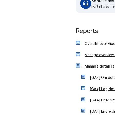
Kontakt oss
Fortell oss me
Reports
Oversikt over Goo
Manage overview 
Manage detail r
[GA4] Om detal
[GA4] Lag det
[GA4] Bruk filt
[GA4] Endre di