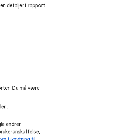
 en detaljert rapport
pporter. Du må være
len.
le endrer
brukeranskaffelse,
m tilknytning til