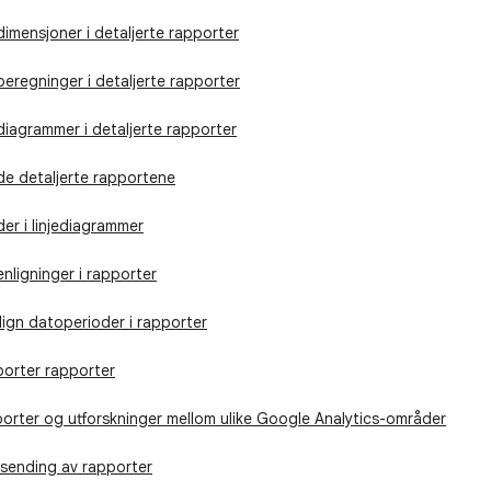
dimensjoner i detaljerte rapporter
beregninger i detaljerte rapporter
diagrammer i detaljerte rapporter
de detaljerte rapportene
er i linjediagrammer
ligninger i rapporter
ign datoperioder i rapporter
porter rapporter
orter og utforskninger mellom ulike Google Analytics-områder
tsending av rapporter