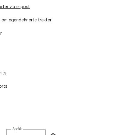
rter via e-post
 om egendefinerte trakter
r
mits
orts
Språk