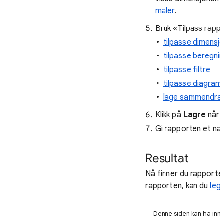
maler
.
Bruk «Tilpass rapp
tilpasse dimens
tilpasse beregn
tilpasse filtre
tilpasse diagr
lage sammendr
Klikk på
Lagre
når 
Gi rapporten et na
Resultat
Nå finner du rapporte
rapporten, kan du
le
Denne siden kan ha innh