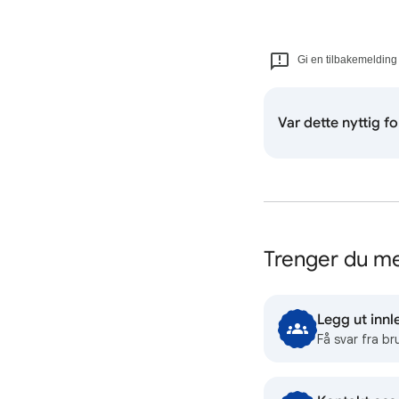
Gi en tilbakemelding
Var dette nyttig f
Trenger du me
Legg ut innl
Få svar fra br