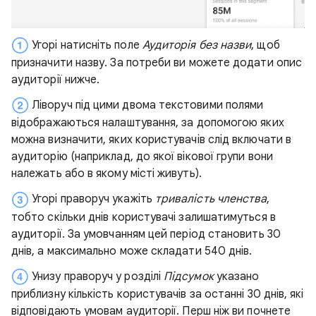
Угорі натисніть поле
Аудиторія без назви
, щоб
призначити назву. За потреби ви можете додати опис
аудиторії нижче.
Ліворуч під цими двома текстовими полями
відображаються налаштування, за допомогою яких
можна визначити, яких користувачів слід включати в
аудиторію (наприклад, до якої вікової групи вони
належать або в якому місті живуть).
Угорі праворуч укажіть
тривалість членства
,
тобто скільки днів користувачі залишатимуться в
аудиторії. За умовчанням цей період становить 30
днів, а максимально може складати 540 днів.
Унизу праворуч у розділі
Підсумок
указано
приблизну кількість користувачів за останні 30 днів, які
відповідають умовам аудиторії. Перш ніж ви почнете