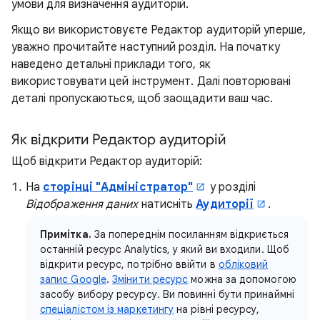
умови для визначення аудиторій.
Якщо ви використовуєте Редактор аудиторій уперше,
уважно прочитайте наступний розділ. На початку
наведено детальні приклади того, як
використовувати цей інструмент. Далі повторювані
деталі пропускаються, щоб заощадити ваш час.
Як відкрити Редактор аудиторій
Щоб відкрити Редактор аудиторій:
На
сторінці "Адміністратор"
у розділі
Відображення даних
натисніть
Аудиторії
.
Примітка.
За попереднім посиланням відкриється
останній ресурс Analytics, у який ви входили. Щоб
відкрити ресурс, потрібно ввійти в
обліковий
запис Google
.
Змінити ресурс
можна за допомогою
засобу вибору ресурсу. Ви повинні бути принаймні
спеціалістом із маркетингу
на рівні ресурсу,