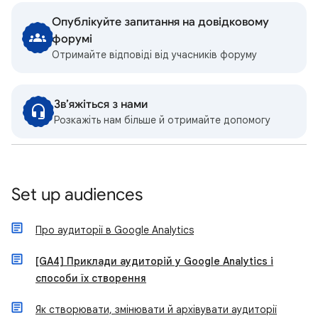
Опублікуйте запитання на довідковому
форумі
Отримайте відповіді від учасників форуму
Зв’яжіться з нами
Розкажіть нам більше й отримайте допомогу
Set up audiences
Про аудиторії в Google Analytics
[GA4] Приклади аудиторій у Google Analytics і
способи їх створення
Як створювати, змінювати й архівувати аудиторії