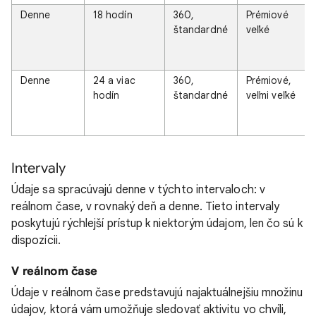
Denne
18 hodín
360,
Prémiové
štandardné
veľké
Denne
24 a viac
360,
Prémiové,
hodín
štandardné
veľmi veľké
Intervaly
Údaje sa spracúvajú denne v týchto intervaloch: v
reálnom čase, v rovnaký deň a denne. Tieto intervaly
poskytujú rýchlejší prístup k niektorým údajom, len čo sú k
dispozícii.
V reálnom čase
Údaje v reálnom čase predstavujú najaktuálnejšiu množinu
údajov, ktorá vám umožňuje sledovať aktivitu vo chvíli,