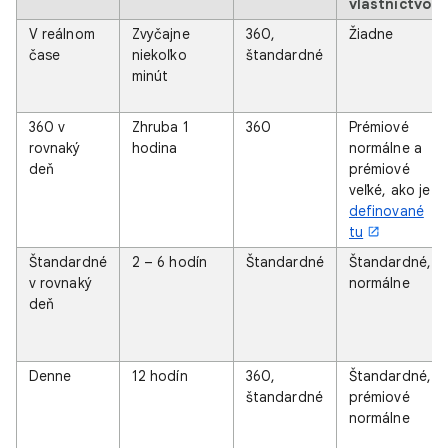
vlastníctvo
V reálnom
Zvyčajne
360,
Žiadne
čase
niekoľko
štandardné
minút
360 v
Zhruba 1
360
Prémiové
rovnaký
hodina
normálne a
deň
prémiové
veľké, ako je
definované
tu
Štandardné
2 – 6 hodín
Štandardné
Štandardné,
v rovnaký
normálne
deň
Denne
12 hodín
360,
Štandardné,
štandardné
prémiové
normálne