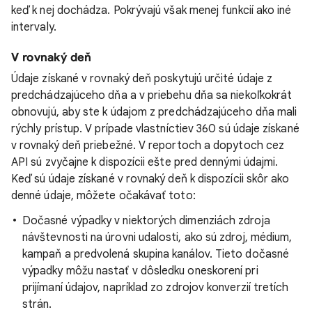
keď k nej dochádza. Pokrývajú však menej funkcií ako iné
intervaly.
V rovnaký deň
Údaje získané v rovnaký deň poskytujú určité údaje z
predchádzajúceho dňa a v priebehu dňa sa niekoľkokrát
obnovujú, aby ste k údajom z predchádzajúceho dňa mali
rýchly prístup. V prípade vlastníctiev 360 sú údaje získané
v rovnaký deň priebežné. V reportoch a dopytoch cez
API sú zvyčajne k dispozícii ešte pred dennými údajmi.
Keď sú údaje získané v rovnaký deň k dispozícii skôr ako
denné údaje, môžete očakávať toto:
Dočasné výpadky v niektorých dimenziách zdroja
návštevnosti na úrovni udalosti, ako sú zdroj, médium,
kampaň a predvolená skupina kanálov. Tieto dočasné
výpadky môžu nastať v dôsledku oneskorení pri
prijímaní údajov, napríklad zo zdrojov konverzií tretích
strán.