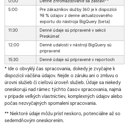
0:00
Denné zhromažďovanie sa zastaví**
5:00
Pre zákazníkov služby 360 je k dispozícii
98 % údajov z denne aktualizovaného
exportu do nástroja BigQuery (beta)
11:30
Denné údaje sú pripravené v sekcii
Preskúmať
12:00
Denné udalosti v nástroji BigQuery sú
pripravené
15:30
Denné údaje sú pripravené v reportoch
* Ide o obvyklý čas spracovania, dokedy je zvyčajne k
dispozícii väčšina údajov. Nejde o záruku ani o zmluvu o
úrovni služieb či cieľovú úroveň služieb. Údaje sa niekedy
oneskorujú nad rámec týchto časov spracovania, najmä
v prípade veľkých vlastníctiev, komplexných údajov alebo
počas nezvyčajných spomalení spracovania.
** Niektoré údaje môžu prísť neskoro, potenciálne až so
sedemdňovým oneskorením.