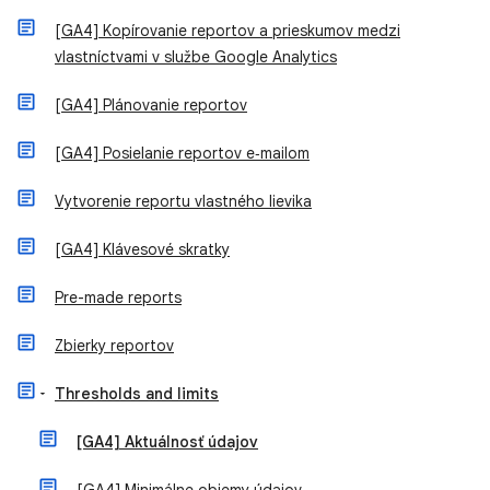
[GA4] Kopírovanie reportov a prieskumov medzi
vlastníctvami v službe Google Analytics
[GA4] Plánovanie reportov
[GA4] Posielanie reportov e‑mailom
Vytvorenie reportu vlastného lievika
[GA4] Klávesové skratky
Pre-made reports
Zbierky reportov
Thresholds and limits
[GA4] Aktuálnosť údajov
[GA4] Minimálne objemy údajov