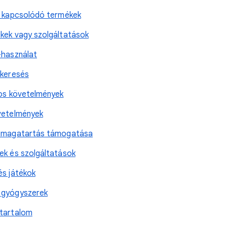
s kapcsolódó termékek
kek vagy szolgáltatások
-használat
rkeresés
tos követelmények
vetelmények
n magatartás támogatása
ek és szolgáltatások
és játékok
 gyógyszerek
 tartalom