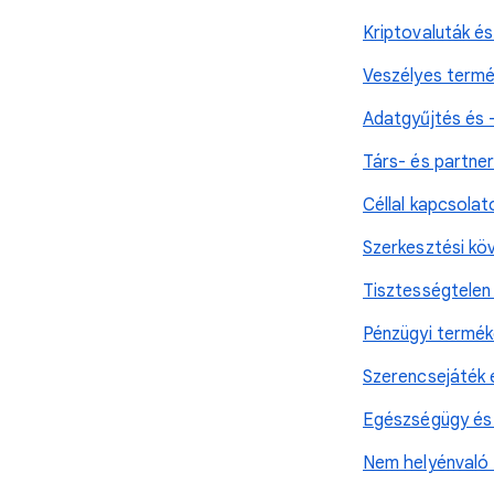
Kriptovaluták é
Veszélyes termé
Adatgyűjtés és 
Társ- és partne
Céllal kapcsola
Szerkesztési kö
Tisztességtele
Pénzügyi termék
Szerencsejáték 
Egészségügy és
Nem helyénvaló