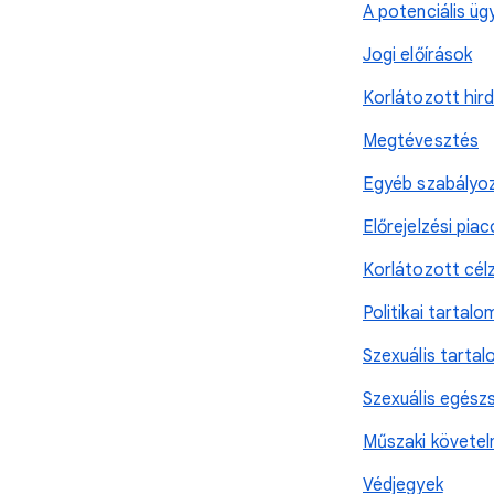
A potenciális ü
Jogi előírások
Korlátozott hir
Megtévesztés
Egyéb szabályoz
Előrejelzési piac
Korlátozott cél
Politikai tartalo
Szexuális tarta
Szexuális egészs
Műszaki követe
Védjegyek