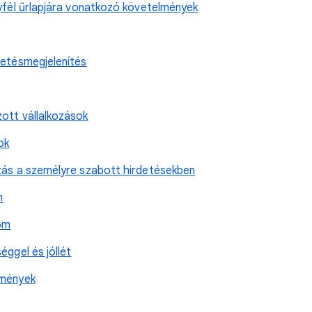
gyfél űrlapjára vonatkozó követelmények
detésmegjelenítés
ott vállalkozások
ok
zás a személyre szabott hirdetésekben
m
lom
éggel és jóllét
lmények