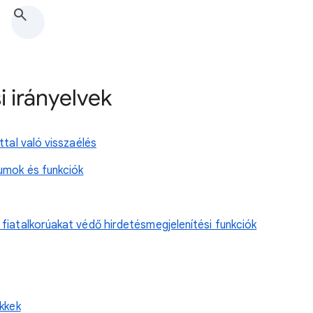
i irányelvek
ttal való visszaélés
umok és funkciók
fiatalkorúakat védő hirdetésmegjelenítési funkciók
kkek