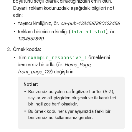
boyutunu seçili olarak bıraktığınızdan emin olun.
Duyarlı reklam kodunuzdaki aşağıdaki bilgileri not
edin:
Yayıncı kimliğiniz, ör.
ca-pub-1234567890123456
Reklam biriminizin kimliği (
data-ad-slot
), ör.
1234567890
Örnek kodda:
Tüm
example_responsive_1
örneklerini
benzersiz bir adla (ör.
Home_Page
,
front_page_123
) değiştirin.
Notlar
:
Benzersiz ad yalnızca İngilizce harfler (A-Z),
sayılar ve alt çizgiden oluşmalı ve ilk karakteri
bir İngilizce harf olmalıdır.
Bu örnek kodu her uyarlayışınızda farklı bir
benzersiz ad kullanmanız gerekir.