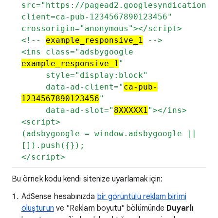
src="https://pagead2.googlesyndication.c
client=ca-pub-1234567890123456"
crossorigin="anonymous"></script>
<!--
example_responsive_1
-->
<ins class="adsbygoogle
example_responsive_1
"
style="display:block"
data-ad-client="
ca-pub-
1234567890123456
"
data-ad-slot="
8XXXXX1
"></ins>
<script>
(adsbygoogle = window.adsbygoogle ||
[]).push({});
</script>
Bu örnek kodu kendi sitenize uyarlamak için:
AdSense hesabınızda
bir görüntülü reklam birimi
oluşturun
ve "Reklam boyutu" bölümünde
Duyarlı