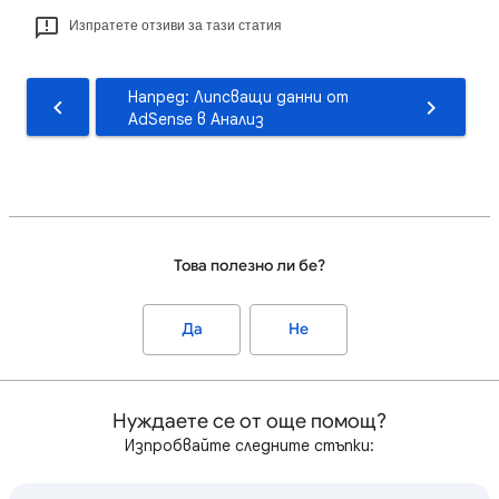
Изпратете отзиви за тази статия
Напред: Липсващи данни от
AdSense в Анализ
Това полезно ли бе?
Да
Не
Нуждаете се от още помощ?
Изпробвайте следните стъпки: