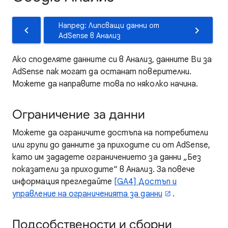
Напред: Липсващи данни от
AdSense в Анализ
Ако споделяте данните си в Анализ, данните Ви за
AdSense пак могат да останат поверителни.
Можете да направите това по няколко начина.
Ограничение за данни
Можете да ограничите достъпа на потребители
или групи до данните за приходите си от AdSense,
като им зададете ограничението за данни „Без
показатели за приходите“ в Анализ. За повече
информация прегледайте
[GA4] Достъп и
управление на ограниченията за данни
.
Подсобствености и сборни