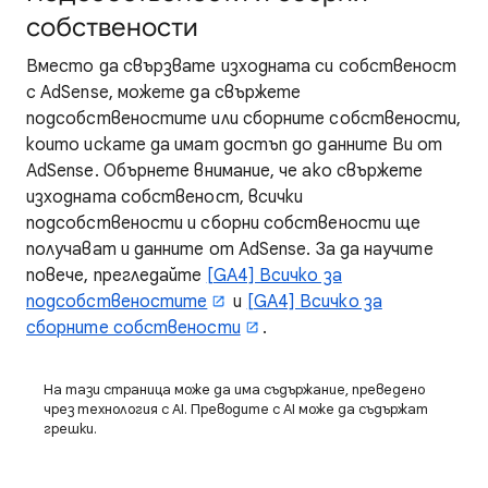
собствености
Вместо да свързвате изходната си собственост
с AdSense, можете да свържете
подсобственостите или сборните собствености,
които искате да имат достъп до данните Ви от
AdSense. Обърнете внимание, че ако свържете
изходната собственост, всички
подсобствености и сборни собствености ще
получават и данните от AdSense. За да научите
повече, прегледайте
[GA4] Всичко за
подсобственостите
и
[GA4] Всичко за
сборните собствености
.
На тази страница може да има съдържание, преведено
чрез технология с AI. Преводите с AI може да съдържат
грешки.