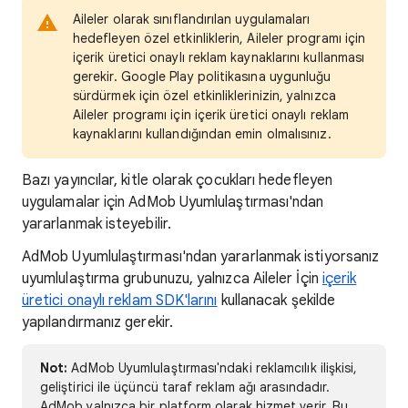
Aileler olarak sınıflandırılan uygulamaları
hedefleyen özel etkinliklerin, Aileler programı için
içerik üretici onaylı reklam kaynaklarını kullanması
gerekir. Google Play politikasına uygunluğu
sürdürmek için özel etkinliklerinizin, yalnızca
Aileler programı için içerik üretici onaylı reklam
kaynaklarını kullandığından emin olmalısınız.
Bazı yayıncılar, kitle olarak çocukları hedefleyen
uygulamalar için AdMob Uyumlulaştırması'ndan
yararlanmak isteyebilir.
AdMob Uyumlulaştırması'ndan yararlanmak istiyorsanız
uyumlulaştırma grubunuzu, yalnızca Aileler İçin
içerik
üretici onaylı reklam SDK'larını
kullanacak şekilde
yapılandırmanız gerekir.
Not:
AdMob Uyumlulaştırması'ndaki reklamcılık ilişkisi,
geliştirici ile üçüncü taraf reklam ağı arasındadır.
AdMob yalnızca bir platform olarak hizmet verir. Bu