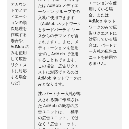
エーションを使
アカウン
たは AdMob メディエ
用している場
トでメデ
ーション グループでの
合、または
ィエーシ
入札に使用できます
AdMob ネット
ョンの順
（AdMob ネットワーク
ワークのみで広
次処理を
とサードパーティ ソー
告リクエストに
作成する
スからのデマンドが含
対応している場
場合や、
まれます）。また、メ
合は、パートナ
AdMob の
ディエーションを使用
ー入札の広告ユ
みを使用
せずに AdMob で使用
ニットを使用で
して広告
することもできます。
きません。
リクエス
この場合、広告リクエ
トに対応
ストに対応できるのは
する場合
AdMob ネットワークの
など）
みとなります。
注
: パートナー入札が導
入される前に作成され
た AdMob の既存の広
告ユニットは、「標準
の広告ユニット」では
なく「広告ユニット」