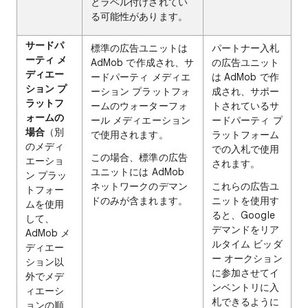
とラベル付けされてい
る可能性があります。
サードパ
標準の広告ユニットは
パートナー入札
ーティ メ
AdMob で作成され、サ
の広告ユニット
ディエー
ードパーティ メディエ
は AdMob で作
ション プ
ーション プラットフォ
成され、サポー
ラットフ
ームのウォーターフォ
トされているサ
ォームの
ール メディエーション
ードパーティ プ
場合
（別
で使用されます。
ラットフォーム
のメディ
での入札で使用
この場合、標準の広告
エーショ
されます。
ユニットには AdMob
ン プラッ
ネットワークのデマン
これらの広告ユ
トフォー
ドのみが含まれます。
ニットを使用す
ムを使用
ると、Google
して、
デマンドをリア
AdMob メ
ルタイム ビッダ
ディエー
ー オークション
ション以
に参加させてイ
外でメデ
ンベントリに入
ィエーシ
札できるように
ョンの順