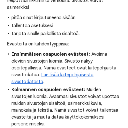
helpottaa liikkumista verkossa. Sivustot voivat
esimerkiksi
pitää sinut kirjautuneena sisään
tallentaa asetuksesi
tarjota sinulle paikallista sisältöä.
Evästeitä on kahdentyyppisiä:
Ensimmäisen osapuolen evästeet:
Avoinna
olevien sivustojen luomia. Sivusto näkyy
osoitepalkissa. Nämä evästeet ovat laitepohjaista
sivustodataa.
Lue lisää laitepohjaisesta
sivustodatasta
.
Kolmannen osapuolen evästeet:
Muiden
sivustojen luomia. Avaamasi sivustot voivat upottaa
muiden sivustojen sisältöä, esimerkiksi kuvia,
mainoksia ja tekstiä. Nämä sivustot voivat tallentaa
evästeitä ja muuta dataa käyttökokemuksesi
personoimiseksi.