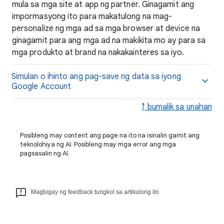
mula sa mga site at app ng partner. Ginagamit ang
impormasyong ito para makatulong na mag-
personalize ng mga ad sa mga browser at device na
ginagamit para ang mga ad na makikita mo ay para sa
mga produkto at brand na nakakainteres sa iyo.
Simulan o ihinto ang pag-save ng data sa iyong
Google Account
↑ bumalik sa unahan
Posibleng may content ang page na ito na isinalin gamit ang
teknolohiya ng AI. Posibleng may mga error ang mga
pagsasalin ng AI.
Magbigay ng feedback tungkol sa artikulong ito