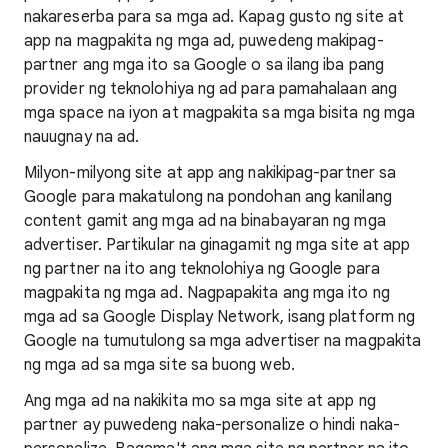
nakareserba para sa mga ad. Kapag gusto ng site at
app na magpakita ng mga ad, puwedeng makipag-
partner ang mga ito sa Google o sa ilang iba pang
provider ng teknolohiya ng ad para pamahalaan ang
mga space na iyon at magpakita sa mga bisita ng mga
nauugnay na ad.
Milyon-milyong site at app ang nakikipag-partner sa
Google para makatulong na pondohan ang kanilang
content gamit ang mga ad na binabayaran ng mga
advertiser. Partikular na ginagamit ng mga site at app
ng partner na ito ang teknolohiya ng Google para
magpakita ng mga ad. Nagpapakita ang mga ito ng
mga ad sa Google Display Network, isang platform ng
Google na tumutulong sa mga advertiser na magpakita
ng mga ad sa mga site sa buong web.
Ang mga ad na nakikita mo sa mga site at app ng
partner ay puwedeng naka-personalize o hindi naka-