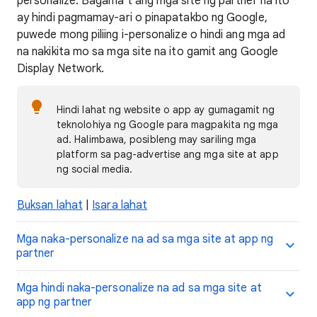
personalize. Bagama't ang mga site ng partner na ito
ay hindi pagmamay-ari o pinapatakbo ng Google,
puwede mong piliing i-personalize o hindi ang mga ad
na nakikita mo sa mga site na ito gamit ang Google
Display Network.
Hindi lahat ng website o app ay gumagamit ng
teknolohiya ng Google para magpakita ng mga
ad. Halimbawa, posibleng may sariling mga
platform sa pag-advertise ang mga site at app
ng social media.
Buksan lahat
|
Isara lahat
Mga naka-personalize na ad sa mga site at app ng
partner
Mga hindi naka-personalize na ad sa mga site at
app ng partner