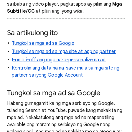
sa ibaba ng video player, pagkatapos ay piliin ang
Mga
Subtitle/CC
at piliin ang iyong wika.
Sa artikulong ito
Tungkol sa mga ad sa Google
Tungkol sa mga ad sa mga site at app ng partner
I-on o i-off ang mga naka-personalize na ad
Kontrolin ang data na na-save mula sa mga site ng
partner sa iyong Google Account
Tungkol sa mga ad sa Google
Habang gumagamit ka ng mga serbisyo ng Google,
tulad ng Search at YouTube, puwede kang makakita ng
mga ad. Nakakatulong ang mga ad na mapanatiling
available ang maraming serbisyo ng Google nang
walang singil. Ang mga ad na nakikita mo sa Google ay