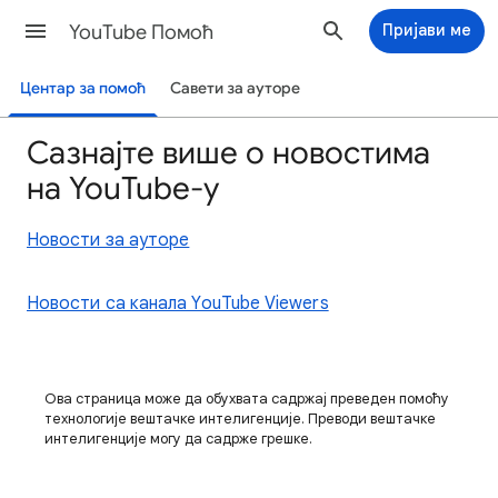
YouTube Помоћ
Пријави ме
Центар за помоћ
Савети за ауторе
Сазнајте више о новостима
на YouTube-у
Новости за ауторе
Новости са канала YouTube Viewers
Ова страница може да обухвата садржај преведен помоћу
технологије вештачке интелигенције. Преводи вештачке
интелигенције могу да садрже грешке.