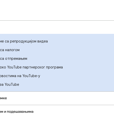
ме са репродукцијом видеа
са налогом
 са отпремањем
око YouTube партнерског програма
новостима на YouTube-у
за YouTube
имке
ом и подешавањима