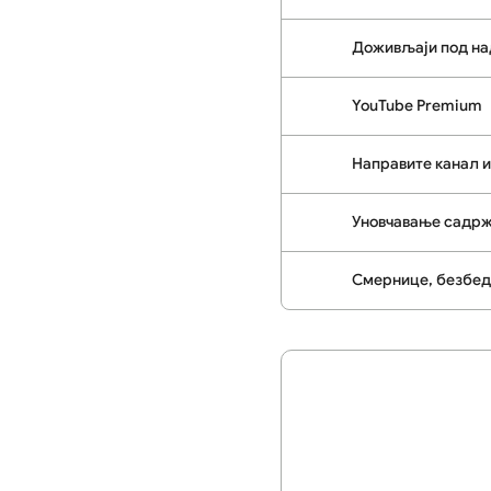
Доживљаји под на
YouTube Premium
Направите канал и 
Уновчавање садрж
Смернице, безбед