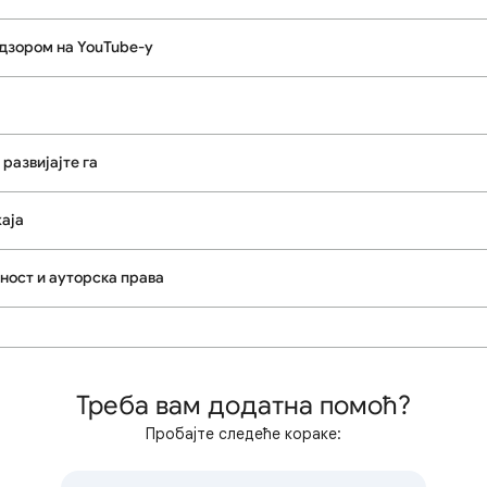
дзором на YouTube-у
развијајте га
аја
ност и ауторска права
Треба вам додатна помоћ?
Пробајте следеће кораке: