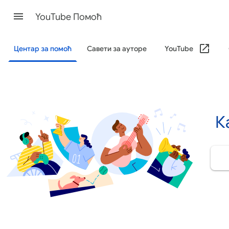
YouTube Помоћ
Центар за помоћ
Савети за ауторе
YouTube
К