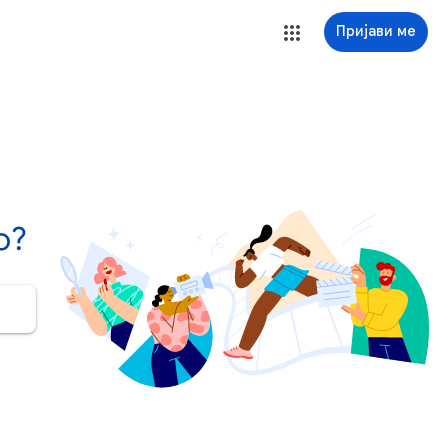
Пријави ме
о?