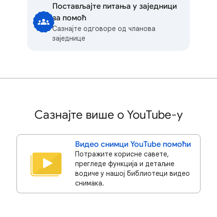
Постављајте питања у заједници
за помоћ
Сазнајте одговоре од чланова
заједнице
Сазнајте више о YouTube-у
Видео снимци YouTube помоћи
Потражите корисне савете,
прегледе функција и детаљне
водиче у нашој библиотеци видео
снимака.