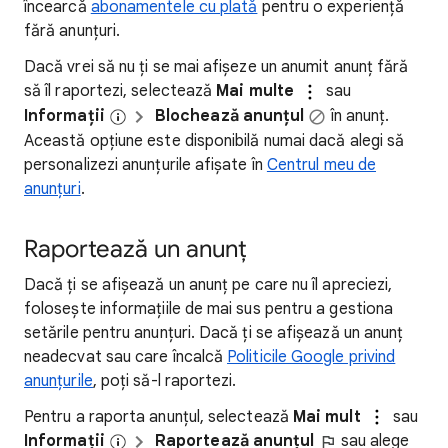
încearcă
abonamentele cu plată
pentru o experiență
fără anunțuri.
Dacă vrei să nu ți se mai afișeze un anumit anunț fără
să îl raportezi, selectează
Mai multe
sau
Informații
Blochează anunțul
în anunț.
Această opțiune este disponibilă numai dacă alegi să
personalizezi anunțurile afișate în
Centrul meu de
anunțuri
.
Raportează un anunț
Dacă ți se afișează un anunț pe care nu îl apreciezi,
folosește informațiile de mai sus pentru a gestiona
setările pentru anunțuri. Dacă ți se afișează un anunț
neadecvat sau care încalcă
Politicile Google privind
anunțurile
, poți să-l raportezi.
Pentru a raporta anunțul, selectează
Mai mult
sau
Informații
Raportează anunțul
sau alege