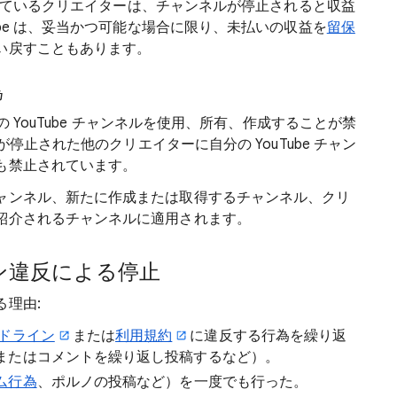
参加しているクリエイターは、チャンネルが停止されると収益
ube は、妥当かつ可能な場合に限り、未払いの収益を
留保
い戻すこともあります。
為
の YouTube チャンネルを使用、所有、作成することが禁
が停止された他のクリエイターに自分の YouTube チャン
も禁止されています。
ャンネル、新たに作成または取得するチャンネル、クリ
紹介されるチャンネルに適用されます。
ン違反による停止
理由:
イドライン
または
利用規約
に違反する行為を繰り返
またはコメントを繰り返し投稿するなど）。
ム行為
、ポルノの投稿など）を一度でも行った。