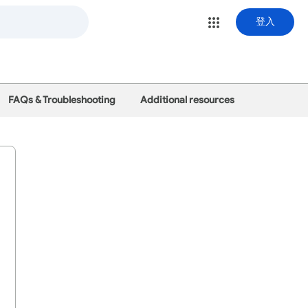
登入
FAQs & Troubleshooting
Additional resources