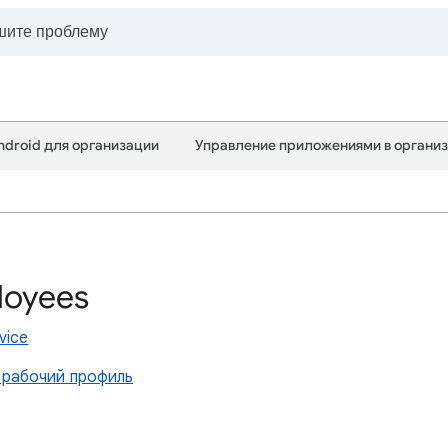
ndroid для организации
Управление приложениями в органи
loyees
vice
 рабочий профиль