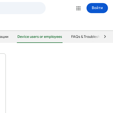
Войти
зации
Device users or employees
FAQs & Troubleshooting