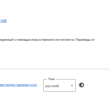
roid
веденный с помощью искусственного интеллекта. Переводы от
Язык
вия предоставления услуг
русский‎