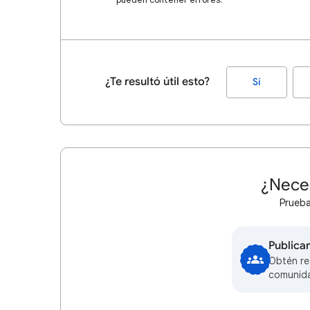
¿Te resultó útil esto?
Sí
¿Nece
Prueba
Publica
Obtén re
comunid