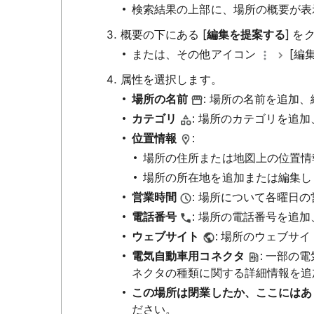
検索結果の上部に、場所の概要が表
概要の下にある [
編集を提案する
] 
または、その他アイコン
[編
属性を選択します。
場所の名前
: 場所の名前を追加
カテゴリ
: 場所のカテゴリを追
位置情報
:
場所の住所または地図上の位置情
場所の所在地を追加または編集し
営業時間
: 場所について各曜日
電話番号
: 場所の電話番号を追
ウェブサイト
: 場所のウェブサ
電気自動車用コネクタ
: 一部の
ネクタの種類に関する詳細情報を追
この場所は閉業したか、ここには
ださい。