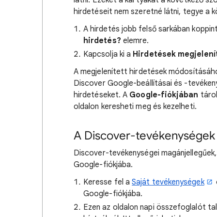
látni. Ezeket a kártyákat a következő szó
hirdetéseit nem szeretné látni, tegye a 
A hirdetés jobb felső sarkában koppi
hirdetés?
elemre.
Kapcsolja ki a
Hirdetések megjelenít
A megjelenített hirdetések módosításáh
Discover Google-beállításai és -tevéken
hirdetéseket. A
Google-fiókjában
tárol
oldalon keresheti meg és kezelheti.
A Discover-tevékenységek
Discover-tevékenységei magánjellegűek, 
Google-fiókjába.
Keresse fel a
Saját tevékenységek
Google-fiókjába.
Ezen az oldalon napi összefoglalót tal