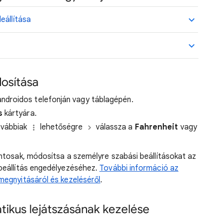
eállítása
dosítása
ndroidos telefonján vagy táblagépén.
s
kártyára.
ovábbiak
lehetőségre
válassza a
Fahrenheit
vagy
ntosak, módosítsa a személyre szabási beállításokat az
beállítás engedélyezéséhez.
További információ az
megnyitásáról és kezeléséről
.
ikus lejátszásának kezelése