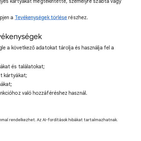
z egyes kártyákat megtekintette, személyre szabta vagy
épjen a
Tevékenységek törlése
részhez.
evékenységek
e a következő adatokat tárolja és használja fel a
ákat és találatokat;
t kártyákat;
mákat;
unkcióhoz való hozzáféréshez használ.
lommal rendelkezhet. Az AI-fordítások hibákat tartalmazhatnak.