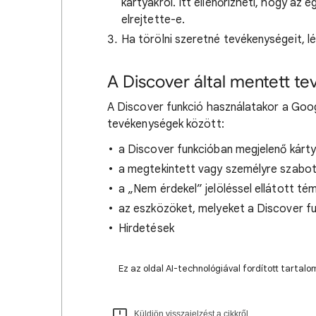
kártyákról. Itt ellenőrizheti, hogy a
elrejtette-e.
Ha törölni szeretné tevékenységeit, l
A Discover által mentett t
A Discover funkció használatakor a Googl
tevékenységek között:
a Discover funkcióban megjelenő kárty
a megtekintett vagy személyre szabot
a „Nem érdekel” jelöléssel ellátott té
az eszközöket, melyeket a Discover f
Hirdetések
Ez az oldal AI-technológiával fordított tarta
Küldjön visszajelzést a cikkről