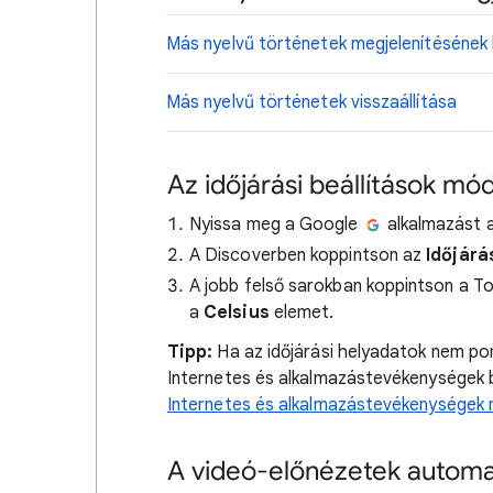
Más nyelvű történetek megjelenítésének l
Más nyelvű történetek visszaállítása
Az időjárási beállítások mó
Nyissa meg a Google
alkalmazást a
A Discoverben koppintson az
Időjárá
A jobb felső sarokban koppintson a T
a
Celsius
elemet.
Tipp:
Ha az időjárási helyadatok nem po
Internetes és alkalmazástevékenységek 
Internetes és alkalmazástevékenységek 
A videó-előnézetek automat