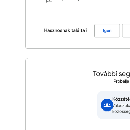
Hasznosnak találta?
Igen
További seg
Próbálja
Közzété
Válaszok
közösség