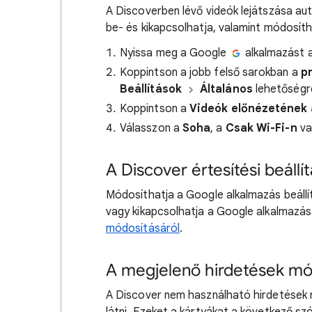
A Discoverben lévő videók lejátszása aut
be- és kikapcsolhatja, valamint módosítha
Nyissa meg a Google
alkalmazást a
Koppintson a jobb felső sarokban a
p
Beállítások
Általános
lehetőségr
Koppintson a
Videók előnézetének 
Válasszon a
Soha
, a
Csak Wi-Fi-n
va
A Discover értesítési beáll
Módosíthatja a Google alkalmazás beállítá
vagy kikapcsolhatja a Google alkalmazás
módosításáról
.
A megjelenő hirdetések mó
A Discover nem használható hirdetések né