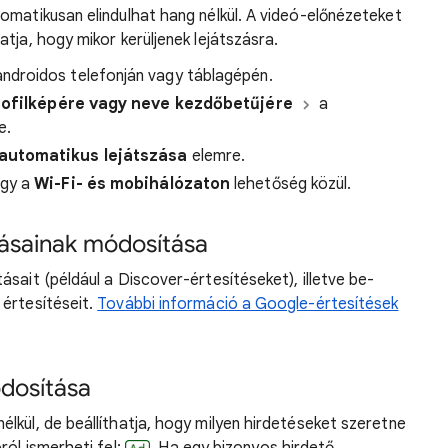
omatikusan elindulhat hang nélkül. A videó-előnézeteket
tja, hogy mikor kerüljenek lejátszásra.
ndroidos telefonján vagy táblagépén.
rofilképére vagy neve kezdőbetűjére
a
e.
automatikus lejátszása
elemre.
gy a
Wi-Fi- és mobihálózaton
lehetőség közül.
ításainak módosítása
sait (például a Discover-értesítéseket), illetve be-
 értesítéseit.
További információ a Google-értesítések
dosítása
lkül, de beállíthatja, hogy milyen hirdetéseket szeretne