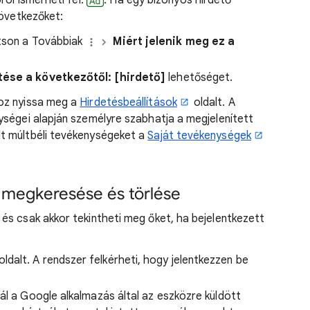
ról ismerheti fel:
. Ha egy bizonyos hirdető
következőket:
ntson a Továbbiak
Miért jelenik meg ez a
ése a következőtől: [hirdető]
lehetőséget.
oz nyissa meg a
Hirdetésbeállítások
oldalt. A
ységei alapján személyre szabhatja a megjelenített
t múltbéli tevékenységeket a
Saját tevékenységek
 megkeresése és törlése
és csak akkor tekintheti meg őket, ha bejelentkezett
oldalt. A rendszer felkérheti, hogy jelentkezzen be
ál a Google alkalmazás által az eszközre küldött