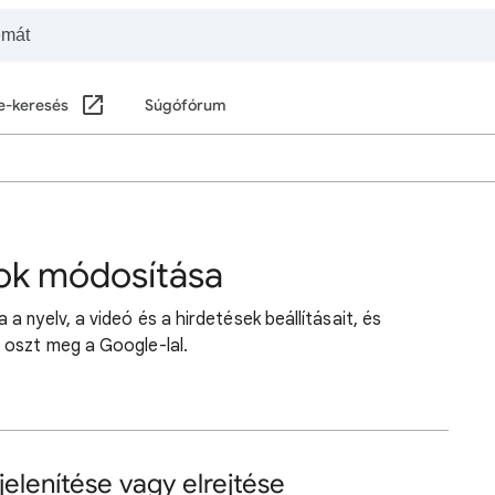
e-keresés
Súgófórum
sok módosítása
 nyelv, a videó és a hirdetések beállításait, és
 oszt meg a Google-lal.
elenítése vagy elrejtése