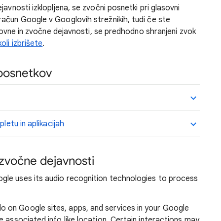
avnosti izklopljena, se zvočni posnetki pri glasovni
ačun Google v Googlovih strežnikih, tudi če ste
lasovne in zvočne dejavnosti, se predhodno shranjeni zvok
li izbrišete
.
 posnetkov
letu in aplikacijah
n zvočne dejavnosti
le uses its audio recognition technologies to process
o on Google sites, apps, and services in your Google
 associated info like location. Certain interactions may