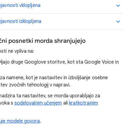
javnosti vklopljena
javnosti izklopljena
čni posnetki morda shranjujejo
ti ne vpliva na:
avljajo druge Googlove storitve, kot sta Google Voice in
za namene, kot je nastavitev in izboljšanje osebne
itev zvočnih tehnologij v napravi.
e nadzira ta nastavitev, se morda uporabljajo za
zvoka s
sodelovalnim učenjem
ali
kratkotrajnim
šuje modele govora
.