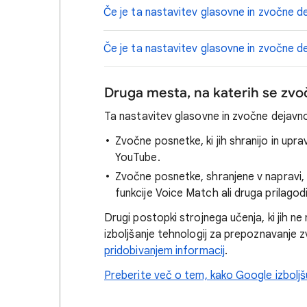
Če je ta nastavitev glasovne in zvočne de
Če je ta nastavitev glasovne in zvočne de
Druga mesta, na katerih se zvo
Ta nastavitev glasovne in zvočne dejavnos
Zvočne posnetke, ki jih shranijo in upr
YouTube.
Zvočne posnetke, shranjene v napravi, 
funkcije Voice Match ali druga prilagod
Drugi postopki strojnega učenja, ki jih n
izboljšanje tehnologij za prepoznavanje 
pridobivanjem informacij
.
Preberite več o tem, kako Google izbolj