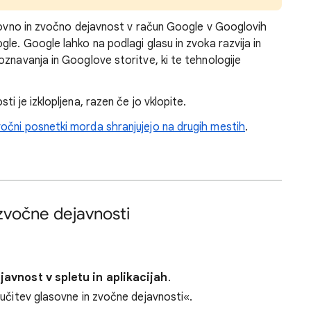
asovno in zvočno dejavnost v račun Google v Googlovih
le. Google lahko na podlagi glasu in zvoka razvija in
oznavanja in Googlove storitve, ki te tehnologije
i je izklopljena, razen če jo vklopite.
vočni posnetki morda shranjujejo na drugih mestih
.
 zvočne dejavnosti
javnost v spletu in aplikacijah
.
ljučitev glasovne in zvočne dejavnosti«.