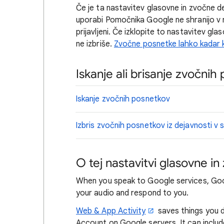
Če je ta nastavitev glasovne in zvočne dej
uporabi Pomočnika Google ne shranijo v r
prijavljeni. Če izklopite to nastavitev g
ne izbriše.
Zvočne posnetke lahko kadar ko
Iskanje ali brisanje zvočnih
Iskanje zvočnih posnetkov
Izbris zvočnih posnetkov iz dejavnosti v sp
O tej nastavitvi glasovne i
When you speak to Google services, Goog
your audio and respond to you.
Web & App Activity
saves things you d
Account on Google servers. It can include