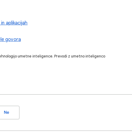
 in aplikacijah
ele govora
ehnologijo umetne inteligence. Prevodi z umetno inteligenco
Ne