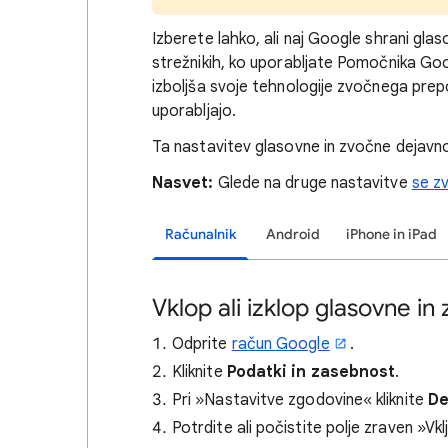
Izberete lahko, ali naj Google shrani gl
strežnikih, ko uporabljate Pomočnika Goog
izboljša svoje tehnologije zvočnega prep
uporabljajo.
Ta nastavitev glasovne in zvočne dejavnost
Nasvet:
Glede na druge nastavitve
se z
Računalnik
Android
iPhone in iPad
Vklop ali izklop glasovne in
Odprite
račun Google
.
Kliknite
Podatki in zasebnost
.
Pri »Nastavitve zgodovine« kliknite
De
Potrdite ali počistite polje zraven »Vk