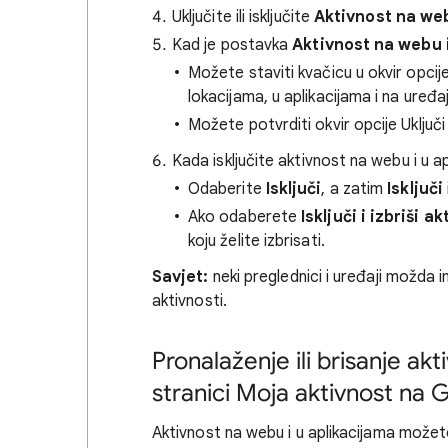
Uključite ili isključite
Aktivnost na web
Kad je postavka
Aktivnost na webu 
Možete staviti kvačicu u okvir opcij
lokacijama, u aplikacijama i na uređ
Možete potvrditi okvir opcije Uključi
Kada isključite aktivnost na webu i u a
Odaberite
Isključi
, a zatim
Isključi
Ako odaberete
Isključi i izbriši a
koju želite izbrisati.
Savjet:
neki preglednici i uređaji možda i
aktivnosti.
Pronalaženje ili brisanje ak
stranici Moja aktivnost na
Aktivnost na webu i u aplikacijama možete 