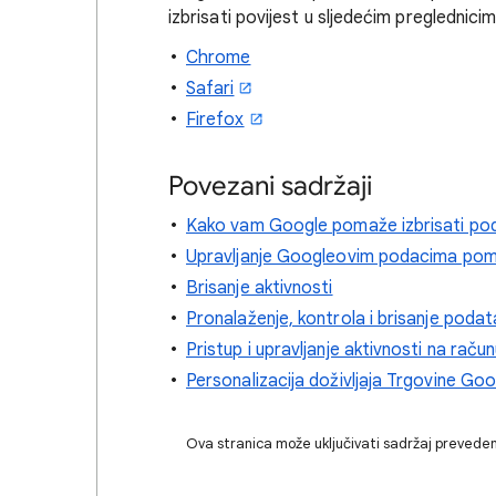
izbrisati povijest u sljedećim preglednicim
Chrome
Safari
Firefox
Povezani sadržaji
Kako vam Google pomaže izbrisati po
Upravljanje Googleovim podacima pom
Brisanje aktivnosti
Pronalaženje, kontrola i brisanje poda
Pristup i upravljanje aktivnosti na raču
Personalizacija doživljaja Trgovine Goo
Ova stranica može uključivati sadržaj preveden