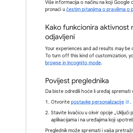
Više informacija o načinu na koji Google
pronaći u
čestim pitanjima o pravilima o 
Kako funkcionira aktivnost 
odjavljeni
Your experiences and ad results may be c
To turn off this kind of customization, 
browse in Incognito mode
.
Povijest preglednika
Da biste odredili hoće li uređaj spremati
Otvorite
postavke personalizacije
.
Stavite kvačicu u okvir opcije „Uključi
aplikacijama i na uređajima koji upotr
Preglednik može spremati i vaša pretraživ