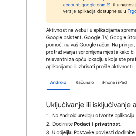
account.google.com
ili u najnov
verzije aplikacija dostupne su u
Trgo
Aktivnost na webu i u aplikacijama sprem
Google asistent, Google TV, Google Sto
pomoć, na vaš Google račun. Na primjer, 
pretraživanja i spremljena mjesta kako bi v
relevantni za opću lokaciju s koje ste pret
aplikacijama ili izbrisati prošle aktivnosti.
Android
Računalo
iPhone i iPad
Uključivanje ili isključivanj
Na Android uređaju otvorite aplikacij
Dodirnite
Podaci i privatnost
.
U odjeljku Postavke povijesti dodirnit