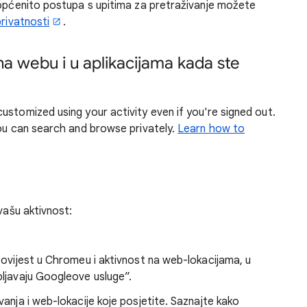
 općenito postupa s upitima za pretraživanje možete
privatnosti
.
na webu i u aplikacijama kada ste
ustomized using your activity even if you're signed out.
you can search and browse privately.
Learn how to
 vašu aktivnost:
 povijest u Chromeu i aktivnost na web-lokacijama, u
ebljavaju Googleove usluge”.
anja i web-lokacije koje posjetite. Saznajte kako