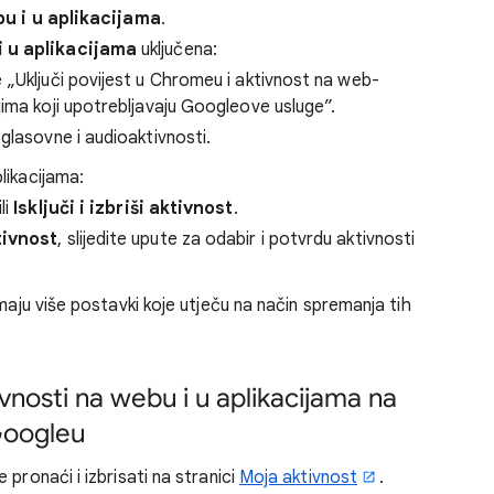
u i u aplikacijama
.
i u aplikacijama
uključena:
e „Uključi povijest u Chromeu i aktivnost na web-
ajima koji upotrebljavaju Googleove usluge”.
 glasovne i audioaktivnosti.
plikacijama:
ili
Isključi i izbriši aktivnost
.
ktivnost
, slijedite upute za odabir i potvrdu aktivnosti
maju više postavki koje utječu na način spremanja tih
tivnosti na webu i u aplikacijama na
 Googleu
pronaći i izbrisati na stranici
Moja aktivnost
.