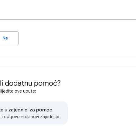
Ne
 li dodatnu pomoć?
lijedite ove upute:
te u zajednici za pomoć
m odgovore članovi zajednice