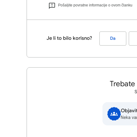
Pošaljite povratne informacije o ovom članku
Je li to bilo korisno?
Da
Trebate
S
Objavi
Neka va