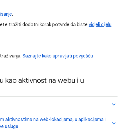
.
isanje
.
žete tražiti dodatni korak potvrde da biste
vidjeli cijelu
traživanja.
Saznajte kako upravljati poviješću
u kao aktivnost na webu i u
im aktivnostima na web-lokacijama, u aplikacijama i
ve usluge