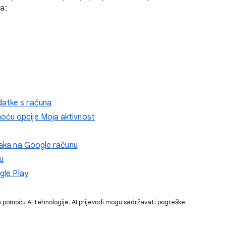
a:
datke s računa
oću opcije Moja aktivnost
taka na Google računu
nu
gle Play
 pomoću AI tehnologije. AI prijevodi mogu sadržavati pogreške.