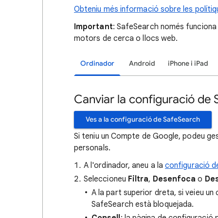
Obteniu més informació sobre les políti
Important
: SafeSearch només funciona 
motors de cerca o llocs web.
Ordinador
Android
iPhone i iPad
Canviar la configuració de
Ves a la configuració de SafeSearch
Si teniu un Compte de Google, podeu ge
personals.
A l'ordinador, aneu a la
configuració 
Seleccioneu
Filtra
,
Desenfoca
o
Des
A la part superior dreta, si veieu u
SafeSearch està bloquejada.