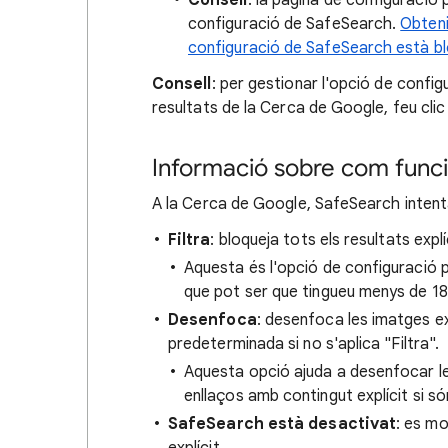
Consell
: la pàgina de configuració
configuració de SafeSearch.
Obteni
configuració de SafeSearch està b
Consell
: per gestionar l'opció de config
resultats de la Cerca de Google, feu clic a
Informació sobre com func
A la Cerca de Google, SafeSearch intenta i
Filtra
: bloqueja tots els resultats explí
Aquesta és l'opció de configuració 
que pot ser que tingueu menys de 18
Desenfoca
: desenfoca les imatges ex
predeterminada si no s'aplica "Filtra".
Aquesta opció ajuda a desenfocar le
enllaços amb contingut explícit si só
SafeSearch està desactivat
: es mo