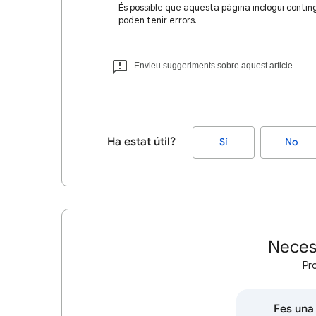
És possible que aquesta pàgina inclogui contin
poden tenir errors.
Envieu suggeriments sobre aquest article
Ha estat útil?
Sí
No
Neces
Pr
Fes una