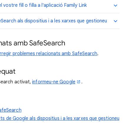
ostre fill o filla a l'aplicació Family Link
Search als dispositius i a les xarxes que gestioneu
onats amb SafeSearch
rregir problemes relacionats amb SafeSearch
.
equat
Search activat,
informeu-ne Google
.
SafeSearch
cits de Google als dispositius i a les xarxes que gestioneu