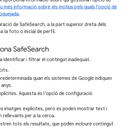
 proporciona informació sobre qui gestiona l'opció de
u més informació sobre els motius pels quals l'opció de
loquejada
.
uració de SafeSearch, a la part superior dreta dels
 la foto o inicial de perfil.
iona SafeSearch
dentificar i filtrar el contingut inadequat.
cits.
predeterminada quan els sistemes de Google indiquen
 anys.
plícites. Aquesta és l'opció de configuració
s imatges explícites, però es poden mostrar text i
n rellevants per a la cerca.
stren tots els resultats, que poden incloure contingut