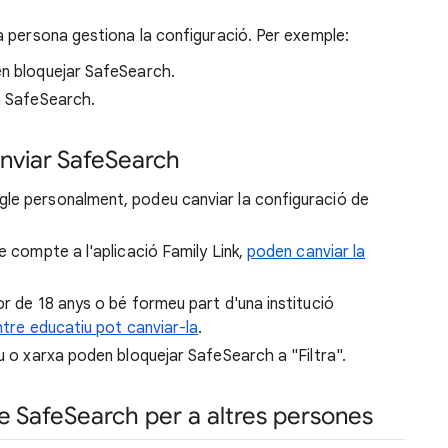
a persona gestiona la configuració. Per exemple:
en bloquejar SafeSearch.
n SafeSearch.
anviar SafeSearch
le personalment, podeu canviar la configuració de
e compte a l'aplicació Family Link,
poden canviar la
or de 18 anys o bé formeu part d'una institució
ntre educatiu pot canviar-la
.
iu o xarxa poden bloquejar SafeSearch a "Filtra".
de SafeSearch per a altres persones