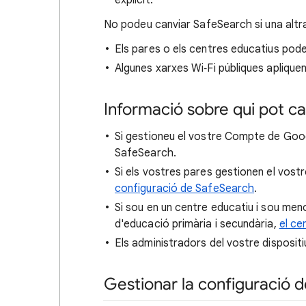
explícit.
No podeu canviar SafeSearch si una altr
Els pares o els centres educatius pod
Algunes xarxes Wi‑Fi públiques aplique
Informació sobre qui pot c
Si gestioneu el vostre Compte de Goog
SafeSearch.
Si els vostres pares gestionen el vostr
configuració de SafeSearch
.
Si sou en un centre educatiu i sou men
d'educació primària i secundària,
el ce
Els administradors del vostre disposit
Gestionar la configuració 