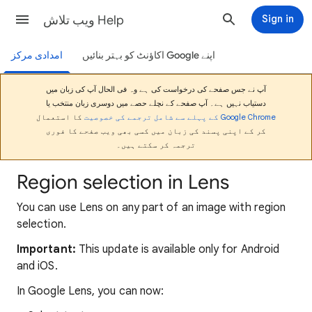
ویب تلاش Help
Sign in
اپنے Google اکاؤنٹ کو بہتر بنائیں
امدادی مرکز
آپ نے جس صفحے کی درخواست کی ہے وہ فی الحال آپ کی زبان میں
دستیاب نہیں ہے۔ آپ صفحے کے نچلے حصے میں دوسری زبان منتخب یا
Google Chrome کے پہلے سے شامل ترجمے کی خصوصیت
کا استعمال
کر کے اپنی پسند کی زبان میں کسی بھی ویب صفحے کا فوری
ترجمہ کر سکتے ہیں۔
Region selection in Lens
You can use Lens on any part of an image with region
selection.
Important:
This update is available only for Android
and iOS.
In Google Lens, you can now: