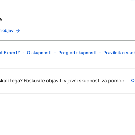
e
h objav
t Expert?
O skupnosti
Pregled skupnosti
Pravilnik o vse
iskali tega?
Poskusite objaviti v javni skupnosti za pomoč.
O