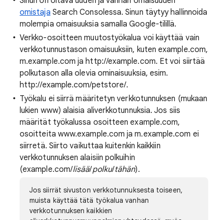
Sinun on oltava uuden ja vanhan omaisuuden
omistaja
Search Consolessa. Sinun täytyy hallinnoida
molempia omaisuuksia samalla Google-tilillä.
Verkko-osoitteen muutostyökalua voi käyttää vain
verkkotunnustason omaisuuksiin, kuten example.com,
m.example.com ja http://example.com. Et voi siirtää
polkutason alla olevia ominaisuuksia, esim.
http://example.com/petstore/.
Työkalu ei siirrä määritetyn verkkotunnuksen (mukaan
lukien www) alaisia aliverkkotunnuksia. Jos siis
määrität työkalussa osoitteen example.com,
osoitteita www.example.com ja m.example.com ei
siirretä. Siirto vaikuttaa kuitenkin kaikkiin
verkkotunnuksen alaisiin polkuihin
(example.com/
lisää
/
polku
/
tähän
).
Jos siirrät sivuston verkkotunnuksesta toiseen,
muista käyttää tätä työkalua vanhan
verkkotunnuksen kaikkien