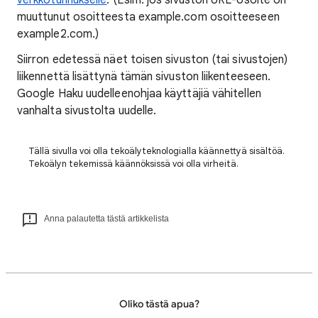
verkkotunnukselle
. (Esim. jos sivuston URL-osoite on
muuttunut osoitteesta example.com osoitteeseen
example2.com.)
Siirron edetessä näet toisen sivuston (tai sivustojen)
liikennettä lisättynä tämän sivuston liikenteeseen.
Google Haku uudelleenohjaa käyttäjiä vähitellen
vanhalta sivustolta uudelle.
Tällä sivulla voi olla tekoälyteknologialla käännettyä sisältöä.
Tekoälyn tekemissä käännöksissä voi olla virheitä.
Anna palautetta tästä artikkelista
Oliko tästä apua?