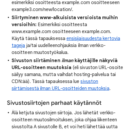
esimerkiksi osoitteesta example.com osoitteeseen
example3.com/new/location/.
Siirtyminen www-alkuisista versioista muihin
versioihin:
Esimerkiksi osoitteesta
www.example.com osoitteeseen example.com.
Käytä tässä tapauksessa
ensisijaisuudesta kertovia
tageja
ja/tai uudelleenohjauksia ilman verkko-
osoitteen muutostyökalua.
Sivuston siirtäminen
ilman
käyttäjille näkyviä
URL-osoitteen muutoksia
(eli sivuston URL-osoite
säilyy samana, mutta vaihdat hosting-palvelua tai
CDN:ää). Tässä tapauksessa lue
sivuston
siirtämisestä ilman URL-osoitteiden muutoksia
.
Sivustosiirtojen parhaat käytännöt
Älä ketjuta sivustojen siirtoja. Jos lähetät verkko-
osoitteen muutosilmoituksen, joka ohjaa liikenteen
sivustolta A sivustolle B, et voi heti lähettää uutta