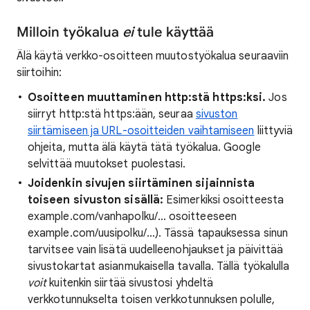
Milloin työkalua
ei
tule käyttää
Älä käytä verkko-osoitteen muutostyökalua seuraaviin
siirtoihin:
Osoitteen muuttaminen http:stä https:ksi.
Jos
siirryt http:stä https:ään, seuraa
sivuston
siirtämiseen ja URL-osoitteiden vaihtamiseen
liittyviä
ohjeita, mutta älä käytä tätä työkalua. Google
selvittää muutokset puolestasi.
Joidenkin sivujen siirtäminen sijainnista
toiseen sivuston sisällä:
Esimerkiksi osoitteesta
example.com/vanhapolku/… osoitteeseen
example.com/uusipolku/…). Tässä tapauksessa sinun
tarvitsee vain lisätä uudelleenohjaukset ja päivittää
sivustokartat asianmukaisella tavalla. Tällä työkalulla
voit
kuitenkin siirtää sivustosi yhdeltä
verkkotunnukselta toisen verkkotunnuksen polulle,