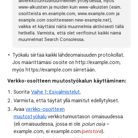
aliverkkotunnusmuunnelmien yhteydessä, myös
www-alkuisten ja muiden kuin www-alkuisten (esim.
osoitteista en.example.com, www.example.com ja
example.com osoitteeseen new-example.net),
vaikka et käyttäisi näitä muunnelmia aktiivisesti tällä
hetkellä. Varmista, että olet verifioinut kaikki nämä
muunnelmat Search Consolessa.
Työkalu siirtää kaikki lähdeomaisuuden protokollat.
Jos määrittämäsi osoite on http://example.com,
myös https://example.com siirretään.
Verkko-osoitteen muutostyökalun käyttäminen:
Suorita
Vaihe 1: Esivalmistelut
.
Varmista, että täytät yllä mainitut edellytykset.
Avaa
verkko-osoitteen
muutostyökalu
verkkotunnustason omaisuudessa
(eli omaisuudessa, jossa ei ole
polun osia
–
example.com, ei example.com
/petstore
).