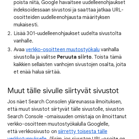
poista niitä, Google havaitsee uudelleenohjaukset
indeksoidessaan sivustosi ja saattaa jatkaa URL-
osoitteiden uudelleenohjausta määrityksen
mukaisesti.
Lisää 301-uudelleenohjaukset uudelta sivustolta
vanhalle.
Avaa
verkko-osoitteen muutostyökalu
vanhalla
sivustolla ja valitse
Peruuta siirto
. Toista tämä
kaikkien sellaisten vanhojen sivustojen osalta, joita
et enää halua siirtää.
Muut tälle sivulle siirtyvät sivustot
Jos näet Search Consolen yläreunassa ilmoituksen,
että muut sivustot siirtyvät tälle sivustolle, sivuston
Search Console ‐omaisuuden omistaja on ilmoittanut
verkko-osoitteen muutostyökalulla Googlelle,
että verkkosivusto on
siirretty toisesta tälle