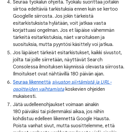
Seuraa
työkalun ohjeita. Työkalu suorittaa joitakin
siirtoa edeltäviä tarkistuksia ennen kuin se kertoo
Googlelle siirrosta. Jos jokin tärkeistä
esitarkistuksista hylätään, voit jatkaa vasta
korjattuasi ongelman. Jos et läpäise vähemmän
tärkeitä esitarkistuksia, näet varoituksen ja
suosituksia, mutta pyyntösi käsittely voi jatkua.
Jos läpäiset tärkeät esitarkistukset, kaikki sivustot,
joilta tai joille siirretään, näyttävät Search
Consolessa ilmoituksen käynnissä olevasta siirrosta.
Ilmoitukset ovat nähtävillä 180 päivän ajan.
Seuraa liikennettä
sivuston siirtämistä ja URL-
osoitteiden vaihtamista
koskevien ohjeiden
mukaisesti.
Jätä uudelleenohjaukset voimaan ainakin
180 päiväksi tai pidemmäksi aikaa, jos niihin
kohdistuu edelleen liikennettä Google Hausta.
Poista vanhat sivut, mutta suosittelemme, että