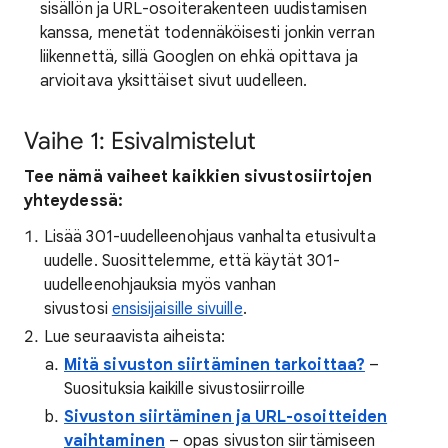
sisällön ja URL-osoiterakenteen uudistamisen
kanssa, menetät todennäköisesti jonkin verran
liikennettä, sillä Googlen on ehkä opittava ja
arvioitava yksittäiset sivut uudelleen.
Vaihe 1: Esivalmistelut
Tee nämä vaiheet kaikkien sivustosiirtojen
yhteydessä:
Lisää 301-uudelleenohjaus vanhalta etusivulta
uudelle. Suosittelemme, että käytät 301-
uudelleenohjauksia myös vanhan
sivustosi
ensisijaisille sivuille
.
Lue seuraavista aiheista:
Mitä sivuston siirtäminen tarkoittaa?
–
Suosituksia kaikille sivustosiirroille
Sivuston siirtäminen ja URL-osoitteiden
vaihtaminen
– opas sivuston siirtämiseen