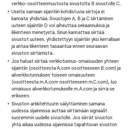
verkko-osoitteenmuutosta sivustolta B sivustolle C.
Useita samaan sijaintiin kohdistuvia siirtoja ei
kannata yhdistää. Sivustojen A, B ja C siirtäminen
uuteen sijaintiin D voi aiheuttaa sekaannuksia ja
liikenteen menetystä. Sinun kannattaa siirtää
sivustot uuteen, yhdistettyyn sijaintiin yksi kerrallaan
ja antaa liikenteen tasaantua ennen seuraavan
sivuston siirtämistä.
Jos haluat siirtää verkkotunnus-omaisuuden yhteen
sijaintiin (osoitteesta A.com osoitteeseen B.com) ja
aliverkkotunnuksen toiseen omaisuuteen
(osoitteesta m.A.com osoitteeseen m.C.com), luo
omaisuus aliverkkotunnukselle m.A.com ja siirrä se
erikseen.
Sivuston arkkitehtuurin säilyttäminen samana
uudessa sijainnissa auttaa siirtämään signaalit
suoremmin uudelle sivustolle. Jos siirrät sivuston
yhtä aikaa uudessa sijainnissa tapahtuvan sivuston