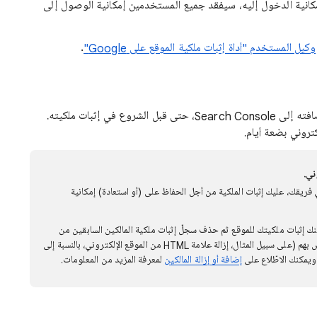
إمكانية الدخول إليه، سيفقد جميع المستخدمين إمكانية الوصول إلى
وكيل المستخدم "أداة إثبات ملكية الموقع على Google"
.
يتم جمع البيانات الخاصة بالموقع الإلكتروني فور إضافته إلى Search Console، حتى قبل الشروع في إثبات ملكيته.
كتروني بضعة أيام.
ني.
ي فريقك، عليك إثبات الملكية من أجل الحفاظ على (أو استعادة) إمكانية
مكنك إثبات ملكيتك للموقع ثم حذف سجلّ إثبات ملكية المالكين السابقين من
خلال إزالة الرمز المميّز لإثبات ملكية النطاق الخاص بهم (على سبيل المثال، إزالة علامة HTML من الموقع الإلكتروني، بالنسبة إلى
إضافة أو إزالة المالكين
لمعرفة المزيد من المعلومات.