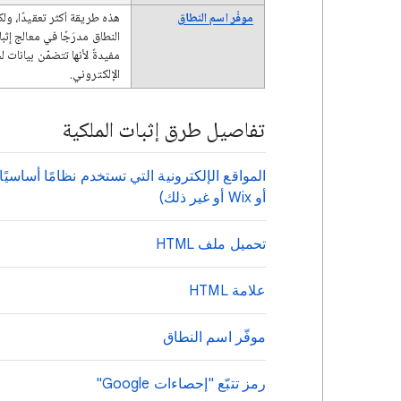
موفّر اسم النطاق
هذه طريقة أكثر تعقيدًا، ولك
النطاق مدرَجًا في معالج إثب
الإلكتروني.
تفاصيل طرق إثبات الملكية
أو Wix أو غير ذلك)
تحميل ملف HTML
علامة HTML
موفّر اسم النطاق
رمز تتبّع "إحصاءات Google"