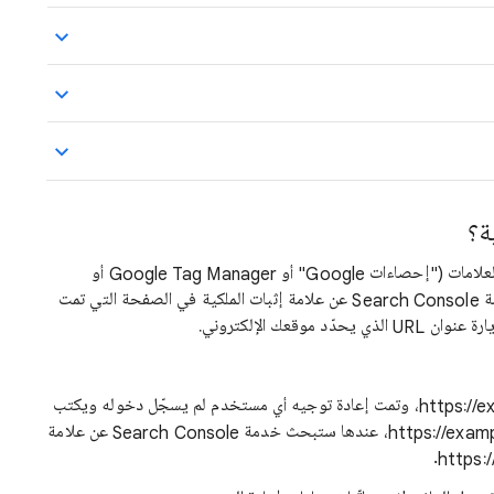
ة؟
في حال استخدام طريقة إثبات ملكية مستندة إلى العلامات ("إحصاءات Google" أو Google Tag Manager أو
علامات <meta> الخاصة بـ HTML)، ستبحث خدمة Search Console عن علامة إثبات الملكية في الصفحة التي تمت
ي يحدّد موقعك الإلكتروني.
إذا حدّدت موقعك الإلكتروني على أنّه https://example.com، وتمت إعادة توجيه أي مستخدم لم يسجّل دخوله ويكتب
عنوان URL هذا في المتصفح إلى https://example.com/home، عندها ستبحث خدمة Search Console عن علامة