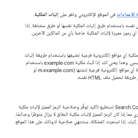
ة
الإعدادات
في الموقع الإلكتروني وانقر على
إثبات الملكية
.
ي نفسه باستخدام طرق إثبات الملكية نفسها أو طرق مختلفة. إذا
رموز مميزة لإثبات الملكية خاصة بأي من المالكين الآخرين.
ت ملكية أي مواقع إلكترونية فرعية تضيفها باستخدام طريقة إثبات
الملكية نفسها المستخدمة في الموقع الإلكتروني الرئيسي. وهذا يعني أنك إذا أثبتّ ملكية example.com باستخدام
طريقة تحميل ملف HTML، سيتم تلقائيًا إثبات ملكية أي مواقع إلكترونية فرعية تنشئها (m.example.com أو
تستمر صلاحية إثبات الملكية ما دامت خدمة Search Console تستطيع تأكيد توفُّر وصلاحية الرمز المميّز لإثبات ملكية
دمة Search Console بشكل دوري مما إذا كان الرمز المميّز لإثبات ملكية النطاق لا يزال متوفّرًا وصالحًا.
ار إليك. إذا استمرت المشكلة، ستنتهي صلاحية أذوناتك على هذا الموقع