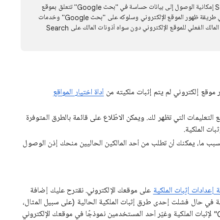
تتوفّر لمالكي المواقع الإلكترونية في Search Console إمكانية الوصول إلى بيانات حساسة في "بحث Google" تتعلق بموقع
إلكتروني. ويمكنهم أيضًا تنفيذ إجراءات يمكن أن تؤثر في طريقة ظهور الموقع الإلكتروني وسلوكه على "بحث Google" وخدمات
أخرى من Google. لهذا السبب، نريد الحرص على منح المالك الفعلي للموقع الإلكتروني دون سواه أذونات المالك على Search
 موقع إلكتروني لم يتم إثبات ملكيته من
أداة اختيار المواقع
ع التعليمات التي تظهر لك. ويمكن الاطّلاع على قائمة بالطرق المتوفرة
ات الملكية.
بب ما، يمكنك أن تطلب من أحد المالكين الحاليين منحك إذن الوصول
إعدادات إثبات الملكية
على موقعك الإلكتروني. نقترح عليك إضافة
ية في حال فشلت إحدى طرق إثبات الملكية الحالية (على سبيل المثال،
في حال كنت تستخدم رمز تتبّع "إحصاءات Google" لإثبات الملكية وغيّر أحد المستخدمين نموذجًا في موقعك الإلكتروني