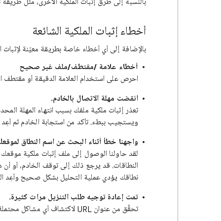
بالنسبة إلى طرق إثبات الملكية الأخرى، مثل طريقة تح
أخطاء إثبات الملكية الشائعة
بالإضافة إلى أي أخطاء خاصة بطريقة معيّنة لإثبات ا
أخطاء علامة /مقتطف/ملف غير صحيح
احرص على استخدام العلامة الدقيقة أو مقتطف الرمز
انقضت مهلة الاتصال بالخادم.
تعذر إثبات ملكية ملفك بسبب انتهاء المهلة المحد
ويستجيب ببطء. تأكد من استجابة الخادم ثم أعِد ا
واجهنا خطأ أثناء البحث عن اسم النطاق لموقعك
لقد حاولنا الوصول إلى ملف إثبات ملكية موقعك
النطاقات. قد يرجع ذلك إلى توقف الخادم، أو أن هن
نطاقك يؤدي عملية التحليل بشكل صحيح وأعِد ال
تمت إعادة توجيه طلب التنزيل مرات كثيرة.
تحقَّق من عنوان URL لاكتشاف أي مشاكل محتملة مثل التكرار اللانهائي.