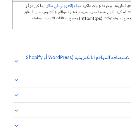
نها الطريقة الوحيدة لإثبات ملكية
موقع إلكتروني في نطاق
. إذا كان موفّر
ات الملكية، تكون هذه العملية بسيطة. تُعتبر المواقع الإلكترونية على النطاق
مفيدةً لأنها تتضمّن بيانات لجميع البروتوكولات (http/https) وصيغ النطاقات الفرعية لموقعك
المواقع الإلكترونية التي تستخدم نظامًا أساسيًا لاستضافة المواقع الإلكترونية (WordPress أو Shopify