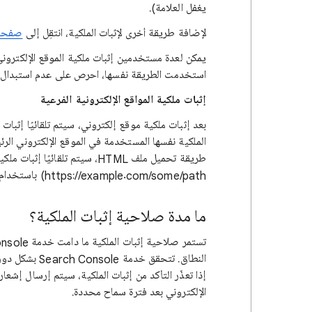
يغفل العلامة).
لإضافة طريقة أخرى لإثبات الملكية، انتقِل إلى
صفح
يمكن لعدة مستخدمين إثبات ملكية الموقع الإلكترون
استخدمت الطريقة نفسها، احرص على عدم استبدال أي 
إثبات ملكية المواقع الإلكترونية الفرعية
بعد إثبات ملكية موقع إلكتروني، سيتم تلقائيًا إثبا
https://example.com/some/path) باستخدام طريقة تحميل ملف HTML نفسه.
ما مدة صلاحية إثبات الملكية؟
النطاق. تتحقق خ
إذا تعذّر التأكد من إثبات الملكية، سيتم إرسال إشع
الإلكتروني بعد فترة سماح محددة.