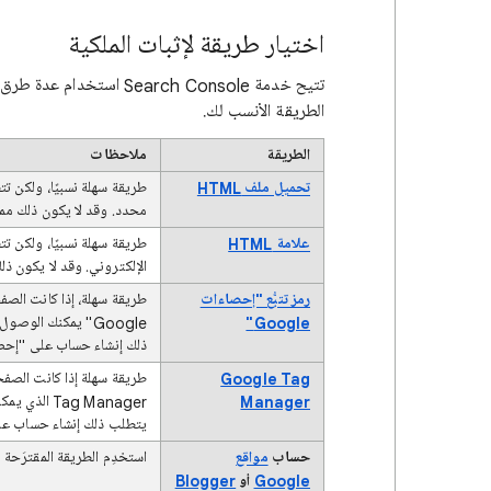
اختيار طريقة لإثبات الملكية
تتيح خدمة Search Console
الطريقة الأنسب لك.
الطريقة
ملاحظات
تحميل ملف HTML
محدد. وقد لا يكون ذلك ممك
علامة HTML
الإلكتروني. وقد لا يكون ذل
رمز تتبُّع "إحصاءات
Google"
Google" يمكنك الو
ذلك إنشاء حساب على "إحصاءات Google" إذا لم يكن 
Google Tag
Manager
ag Manager
يتطلب ذلك إنشاء حساب على Google Tag Manager إذا لم يكن لديك 
حساب
مواقع
استخدِم الطريقة المقترَحة 
Google
أو
Blogger