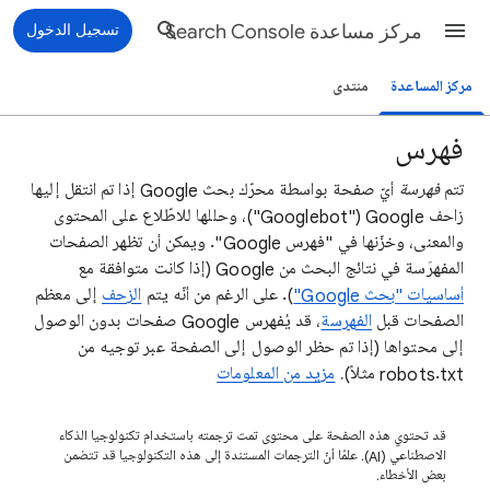
مركز مساعدة Search Console
تسجيل الدخول
مركز المساعدة
منتدى
فهرس
تتم
فهرسة
أيّ صفحة بواسطة محرّك بحث Google إذا تم انتقل إليها
زاحف Google‏ ("Googlebot")، وحللها للاطّلاع على المحتوى
والمعنى، وخزّنها في "فهرس Google". ويمكن أن تظهر الصفحات
المفهرَسة في نتائج البحث من Google (إذا كانت متوافقة مع
أساسيات "بحث Google"
). على الرغم من أنّه يتم
الزحف
إلى معظم
الصفحات قبل
الفهرسة
، قد يُفهرس Google صفحات بدون الوصول
إلى محتواها (إذا تم حظر الوصول إلى الصفحة عبر توجيه من
robots.txt مثلاً).
مزيد من المعلومات
قد تحتوي هذه الصفحة على محتوى تمت ترجمته باستخدام تكنولوجيا الذكاء
الاصطناعي (AI). علمًا أنّ الترجمات المستندة إلى هذه التكنولوجيا قد تتضمن
بعض الأخطاء.