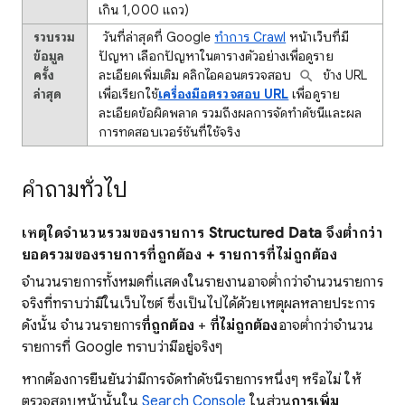
เกิน 1,000 แถว)
รวบรวม
วันที่ล่าสุดที่ Google
ทำการ Crawl
หน้าเว็บที่มี
ข้อมูล
ปัญหา เลือกปัญหาในตารางตัวอย่างเพื่อดูราย
ครั้ง
ละเอียดเพิ่มเติม คลิกไอคอนตรวจสอบ
ข้าง URL
ล่าสุด
เพื่อเรียกใช้
เครื่องมือตรวจสอบ URL
เพื่อดูราย
ละเอียดข้อผิดพลาด รวมถึงผลการจัดทำดัชนีและผล
การทดสอบเวอร์ชันที่ใช้จริง
คำถามทั่วไป
เหตุใดจำนวนรวมของรายการ Structured Data จึงต่ำกว่า
ยอดรวมของรายการที่ถูกต้อง + รายการที่ไม่ถูกต้อง
จำนวนรายการทั้งหมดที่แสดงในรายงานอาจต่ำกว่าจำนวนรายการ
จริงที่ทราบว่ามีในเว็บไซต์ ซึ่งเป็นไปได้ด้วยเหตุผลหลายประการ
ดังนั้น จำนวนรายการ
ที่ถูกต้อง
+
ที่ไม่ถูกต้อง
อาจต่ำกว่าจำนวน
รายการที่ Google ทราบว่ามีอยู่จริงๆ
หากต้องการยืนยันว่ามีการจัดทําดัชนีรายการหนึ่งๆ หรือไม่ ให้
ตรวจสอบหน้านั้นใน
Search Console
ในส่วน
การเพิ่ม