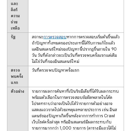
และ
ลิงก์
ความ
ช่วย
เหลือ
รัฐ
สถานะ
การตรวจสอบ
หากการตรวจสอบเริ่มต้นขึ้นแล้ว
ถ้าปัญหาทั้งหมดของประเภทนี้ได้รับการแก้ไขแล้ว
แต่อินสแตนซ์ใหม่ของปัญหานี้ปรากฏขึ้นภายใน 90
วัน วันที่ดังกล่าวจะเป็นวันที่ตรวจพบครั้งแรกแต่เดิม
ไม่ใช่วันที่ของอินสแตนซ์ใหม่
ตรวจ
วันที่ตรวจพบปัญหาครั้งแรก
พบครั้ง
แรก
ตัวอย่าง
รายการผลการค้นหาที่เป็นริชมีเดียที่ได้รับผลกระทบ
พร้อมตัวเลือกในการตรวจสอบข้อผิดพลาดในโค้ด
โปรดทราบว่าอาจเป็นไปได้ว่ารายการตัวอย่างอาจ
แสดงแถวขาดไปด้วยเหตุผลหลายประการ เช่น อินส
แตนซ์ของปัญหาเกิดขึ้นหลังจากการทำการ Crawl
เว็บไซต์ครั้งล่าสุด หรืออินสแตนซ์มีผลกระทบกับ
รายการมากกว่า 1,000 รายการ (ตารางมีแถวได้ไม่