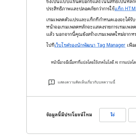
ซึ่งเป็นแบบแซนด์บ็อกซ์และเน้นสิทธิ์เป็นหลั
ประสิทธิภาพและปลอดภัยกว่าการใช้
แท็ก HTML
เทมเพลตตัวแปรและแท็กที่กำหนดเองจะได้รับ
หน้าจอเทมเพลตหลักจะแสดงรายการเทมเพลตแท
แล้ว นอกจากนี้คุณยังสร้างเทมเพลตใหม่จากหน้า
ไปที่
เว็บไซต์ของนักพัฒนา Tag Manager
เพื่อ
หน้านี้อาจมีเนื้อหาที่แปลโดยใช้เทคโนโลยี AI การแปลโ
แสดงความคิดเห็นเกี่ยวกับบทความนี้
ข้อมูลนี้มีประโยชน์ไหม
ใช่