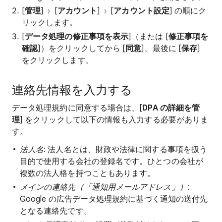
[
管理
]
[
アカウント
]
[
アカウント設定
] の順にク
リックします。
[
データ処理の修正事項を表示
]（または [
修正事項を
確認
]）をクリックしてから [
同意
]、最後に [
保存
]
をクリックします。
連絡先情報を入力する
データ処理規約に同意する場合は、[
DPA の詳細を管
理
] をクリックして以下の情報も入力する必要がありま
す。
法人名
: 法人名とは、財政や法律に関する事項を扱う
目的で使用する会社の登録名です。ひとつの会社が
複数の法人格を持つこともあります。
メインの連絡先（「通知用メールアドレス」）
:
Google の広告データ処理規約に基づく通知の送付先
となる連絡先です。