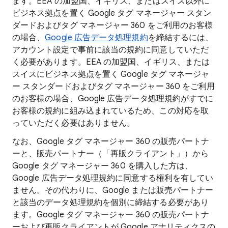
ます。EEA の加盟国、イギリス、またはスイス以外に
ビジネス拠点を置く Google タグ マネージャー スタン
ダードおよびタグ マネージャー 360 をご利用のお客様
の場合、
Google 広告データ処理規約
を締結するには、
アカウント設定で事前に該当の規約に同意していただ
く必要があります。EEA の加盟国、イギリス、または
スイスにビジネス拠点を置く Google タグ マネージャ
ー スタンダードおよびタグ マネージャー 360 をご利用
のお客様の場合、Google 広告データ処理規約がすでに
お客様の規約に組み込まれているため、この対応を取
っていただく必要はありません。
なお、Google タグ マネージャー 360 の販売パートナ
ーと、販売パートナー（「再販クライアント」）から
Google タグ マネージャー 360 を購入した方は、
Google 広告データ処理規約に同意する権利を有してい
ません。その代わりに、Google または販売パートナー
と該当のデータ処理規約を個別に締結する必要があり
ます。Google タグ マネージャー 360 の販売パートナ
ーおよび再販クライアントが Google アナリティクスの