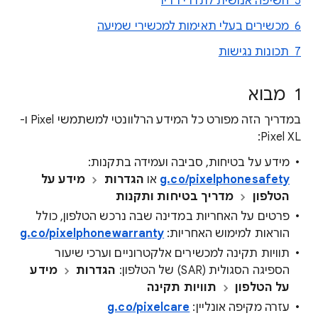
5 חשיפה אנושית לתדרי רדיו
6 מכשירים בעלי תאימות למכשירי שמיעה
7 תכונות נגישות
1 מבוא
במדריך הזה מפורט כל המידע הרלוונטי למשתמשי Pixel ו-
Pixel XL:
מידע על בטיחות, סביבה ועמידה בתקנות:
g.co/pixelphonesafety
או
הגדרות
מידע על
הטלפון
מדריך בטיחות ותקנות
פרטים על האחריות במדינה שבה נרכש הטלפון, כולל
הוראות למימוש האחריות:
g.co/pixelphonewarranty
תוויות תקינה למכשירים אלקטרוניים וערכי שיעור
הספיגה הסגולית (SAR) של הטלפון:
הגדרות
מידע
על הטלפון
תוויות תקינה
עזרה מקיפה אונליין:
g.co/pixelcare