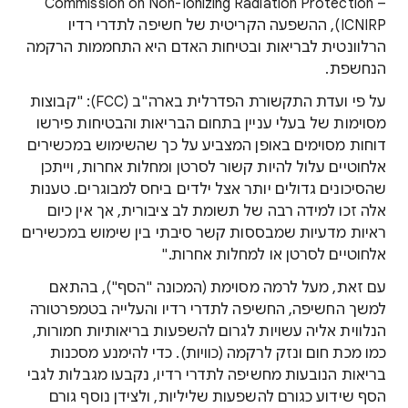
Commission on Non-Ionizing Radiation Protection –
ICNIRP), ההשפעה הקריטית של חשיפה לתדרי רדיו
הרלוונטית לבריאות ובטיחות האדם היא התחממות הרקמה
הנחשפת.
על פי ועדת התקשורת הפדרלית בארה"ב (FCC): "קבוצות
מסוימות של בעלי עניין בתחום הבריאות והבטיחות פירשו
דוחות מסוימים באופן המצביע על כך שהשימוש במכשירים
אלחוטיים עלול להיות קשור לסרטן ומחלות אחרות, וייתכן
שהסיכונים גדולים יותר אצל ילדים ביחס למבוגרים. טענות
אלה זכו למידה רבה של תשומת לב ציבורית, אך אין כיום
ראיות מדעיות שמבססות קשר סיבתי בין שימוש במכשירים
אלחוטיים לסרטן או למחלות אחרות."
עם זאת, מעל לרמה מסוימת (המכונה "הסף"), בהתאם
למשך החשיפה, החשיפה לתדרי רדיו והעלייה בטמפרטורה
הנלווית אליה עשויות לגרום להשפעות בריאותיות חמורות,
כמו מכת חום ונזק לרקמה (כוויות). כדי להימנע מסכנות
בריאות הנובעות מחשיפה לתדרי רדיו, נקבעו מגבלות לגבי
הסף שידוע כגורם להשפעות שליליות, ולצידן נוסף גורם