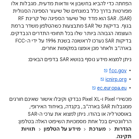
הפחתה כדי להביא בחשבון אי וודאות מדעית. מגבלות אלו
מפורטות בדרך כלל במונחים של שיעור הספיגה הסגולית
(SAR). SAR הוא מדד של שיעור הספיגה של קרינת RF
בגוף. בדיקות של SAR מתבצעות כשהטלפון משדר ברמת
העוצמה הגבוהה ביותר שלו בכל תחומי התדרים הנבדקים.
בדיקות SAR נערכו לראשונה בשנת 1996 על ידי ה-FCC
בארה"ב ולאחר מכן אומצו במקומות אחרים.
ניתן למצוא מידע נוסף בנושא SAR בדפים הבאים:
fcc.gov
icnirp.org
ec.europa.eu
מכשירי Pixel ו-Pixel XL נבדקו וקיבלו אישור שאינם חורגים
ממגבלות SAR בארה"ב, בקנדה, באיחוד האירופי,
באוסטרליה או בהודו. ניתן למצוא את ערכי ה-SAR
הרלוונטיים בכל אחת מסמכויות השיפוט האלה בטלפון:
הגדרות
מערכת
מידע על הטלפון
תוויות
תקינה
.