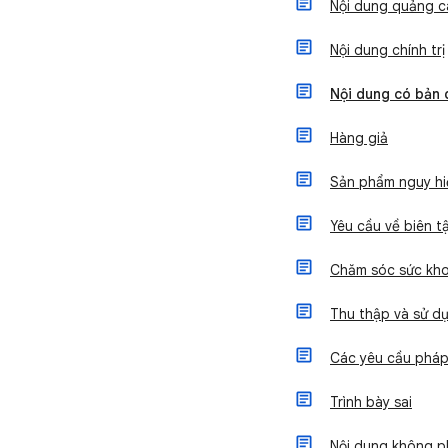
Nội dung quảng c
Nội dung chính trị
Nội dung có bản
Hàng giả
Sản phẩm nguy h
Yêu cầu về biên t
Chăm sóc sức kho
Thu thập và sử dụ
Các yêu cầu pháp 
Trình bày sai
Nội dung không p