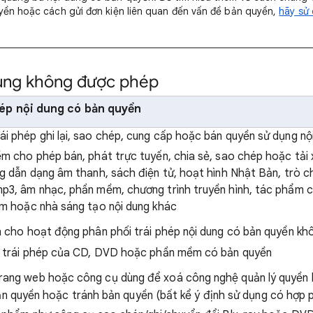
yền hoặc cách gửi đơn kiện liên quan đến vấn đề bản quyền,
hãy sử
dung không được phép
hép nội dung có bản quyền
i phép ghi lại, sao chép, cung cấp hoặc bán quyền sử dụng nộ
m cho phép bán, phát trực tuyến, chia sẻ, sao chép hoặc tải 
g dẫn dạng âm thanh, sách điện tử, hoạt hình Nhật Bản, trò ch
p3, âm nhạc, phần mềm, chương trình truyền hình, tác phẩm c
âm hoặc nhà sáng tạo nội dung khác
n cho hoạt động phân phối trái phép nội dung có bản quyền kh
o trái phép của CD, DVD hoặc phần mềm có bản quyền
ang web hoặc công cụ dùng để xoá công nghệ quản lý quyền 
 bản quyền hoặc tránh bản quyền (bất kể ý định sử dụng có hợp