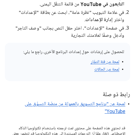
التابعون في YouTube
من قائمة التنقّل اليمنى.
في علامة التبويب "نظرة عامة"، ابحث عن بطاقة "الإعدادات"
واختَر
إدارة الإعدادات
.
في صفحة "الإعدادات"، اختَر حقل النص بجانب "وصف التاجر"
وأدخِل وصفًا لعلامتك التجارية
للحصول على إرشادات حول إعدادات البرنامج الأخرى، راجِع ما يلي:
لمحة عن فئة التجّار
لمحة عن الحالات
رابط ذو صلة
لمحة عن "برنامج التسويق بالعمولة من منصّة التسوّق على
YouTube"
قد تحتوي هذه الصفحة على محتوى تمت ترجمته باستخدام تكنولوجيا الذكاء
الاصطناعي (AI). علمًا أنّ الترجمات المستندة إلى هذه التكنولوجيا قد تتضمن بعض