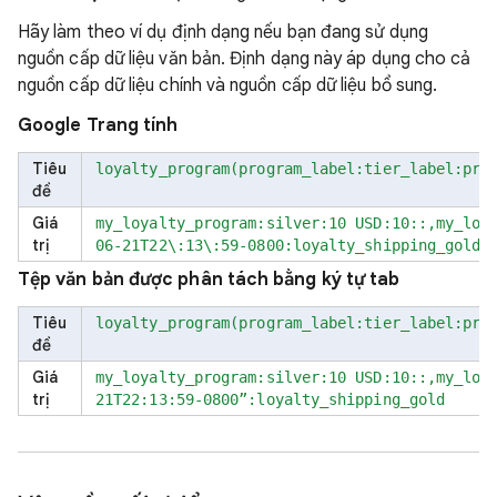
Hãy làm theo ví dụ định dạng nếu bạn đang sử dụng
nguồn cấp dữ liệu văn bản. Định dạng này áp dụng cho cả
nguồn cấp dữ liệu chính và nguồn cấp dữ liệu bổ sung.
Google Trang tính
Tiêu
loyalty_program(program_label:tier_label:pri
đề
Giá
my_loyalty_program:silver:10 USD:10::,my_loy
trị
06-21T22\:13\:59-0800:loyalty_shipping_gold
Tệp văn bản được phân tách bằng ký tự tab
Tiêu
loyalty_program(program_label:tier_label:pri
đề
Giá
my_loyalty_program:silver:10 USD:10::,my_loy
trị
21T22:13:59-0800”:loyalty_shipping_gold