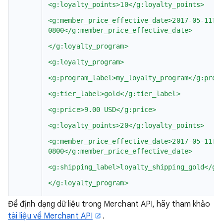
<g:loyalty_points>10</g:loyalty_points>
<g:member_price_effective_date>2017-05-11T0
0800</g:member_price_effective_date>
</g:loyalty_program>
<g:loyalty_program>
<g:program_label>my_loyalty_program</g:prog
<g:tier_label>gold</g:tier_label>
<g:price>9.00 USD</g:price>
<g:loyalty_points>20</g:loyalty_points>
<g:member_price_effective_date>2017-05-11T0
0800</g:member_price_effective_date>
<g:shipping_label>loyalty_shipping_gold</g:
</g:loyalty_program>
Để định dạng dữ liệu trong Merchant API, hãy tham khảo
tài liệu về Merchant API
.