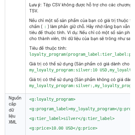
Lưu ý
: Tệp CSV không được hỗ trợ cho các chương t
TSV.
Nếu chỉ một số sản phẩm của bạn có giá trị thuộc tí
chấm (
) làm phần giữ chỗ. Hãy nhớ rằng bạn vẫn c
:
tiêu đề thuộc tính. Ví dụ: Nếu chỉ có một số sản ph
cho thành viên, thì dữ liệu của bạn sẽ trông như sau:
Tiêu đề thuộc tính:
loyalty_program(program_label:tier_label:pr
Giá trị có thể sử dụng (Sản phẩm có giá dành cho th
my_loyalty_program:silver:10 USD,my_loyalty
Giá trị có thể sử dụng (Sản phẩm không có giá dành 
my_loyalty_program:silver:,my_loyalty_progr
Nguồn
<g:loyalty_program>
cấp
<g:program_label>my_loyalty_program</g:prog
dữ
liệu
<g:tier_label>silver</g:tier_label>
XML
<g:price>10.00 USD</g:price>