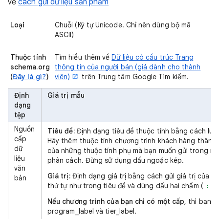
về
cách gửi dữ liệu sản phẩm
Loại
Chuỗi (Ký tự Unicode. Chỉ nên dùng bộ mã
ASCII)
Thuộc tính
Tìm hiểu thêm về
Dữ liệu có cấu trúc Trang
schema.org
thông tin của người bán (giá dành cho thành
(
Đây là gì?
)
viên)
trên Trung tâm Google Tìm kiếm.
Định
Giá trị mẫu
dạng
tệp
Nguồn
Tiêu đề:
Định dạng tiêu đề thuộc tính bằng cách luô
cấp
Hãy thêm thuộc tính chương trình khách hàng thân t
dữ
của những thuộc tính phụ mà bạn muốn gửi trong n
liệu
phân cách. Đừng sử dụng dấu ngoặc kép.
văn
Giá trị:
Định dạng giá trị bằng cách gửi giá trị của m
bản
thứ tự như trong tiêu đề và dùng dấu hai chấm (
) 
:
Nếu chương trình của bạn chỉ có một cấp
, thì bạn 
program_label và tier_label.