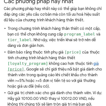
Các phương pháp hay nhất
Các phương pháp hay nhất này có thể giúp bạn không chỉ
đáp ứng các yêu cầu cơ bản mà còn tối ưu hoá hiệu suất
dữ liệu của chương trình khách hàng thân thiết.
Trong chương trình khách hàng thân thiết có một cấp,
bạn có thể chọn không cung cấp
program_label
và
tier_label
. Nhờ vậy, việc triển khai sẽ trở nên dễ
dàng và đơn giản hơn.
Đảm bảo rằng thuộc tính phụ giá
[price]
của thuộc
tính chương trình khách hàng thân thiết
[loyalty_program]
không cao hơn thuộc tính
giá
[price]
. Google sẽ chỉ giới thiệu nổi bật giá dành cho
thành viên trong quảng cáo khi chiết khấu cho thành
viên >=5% hoặc >=5 đơn vị tiền tệ so với giá thường
hoặc giá ưu đãi (nếu có).
Gửi giá trị chính xác cho giá dành cho thành viên. Ví dụ:
Hãy gửi 10100.00 VND thay vì 10012.00 VND, nếu
không thì chúng tôi sẽ làm tròn giá trị mà bạn gửi.