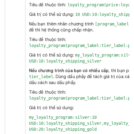
Tiêu đề thuộc tính:
loyalty_program(price:loyal
Giá trị có thể sử dụng:
10 USD:10:loyalty_shippi
Nếu bạn thêm nhãn chương trình
v
[program_label]
đề thì hệ thống cũng chấp nhận.
Tiêu đề thuộc tính:
loyalty_program(program_label:tier_label:pr
Giá trị có thể sử dụng:
my_loyalty_program:silve
USD:10:loyalty_shipping_silver
Nếu chương trình của bạn có nhiều cấp
, thì bạn ph
. Dùng dấu phẩy để tách giá trị của các
tier_label
dấu cách sau dấu phẩy.
Tiêu đề thuộc tính:
loyalty_program(program_label:tier_label:pr
Giá trị có thể sử dụng:
my_loyalty_program:silver:10
USD:10:loyalty_shipping_silver,my_loyalty_p
USD:20:loyalty_shipping_gold