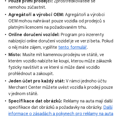
Pouze přímí prodejci:
Zprostředkovatelé se
nemohou zúčastnit.
Agregátoři a výrobci OEM:
Agregátoři a výrobci
OEM mohou nahrávat pouze vozidla od prodejců s
platnými licencemi na požadovaném trhu.
Online doručení vozidel:
Program pro inzerenty
nabízející online doručení vozidel je ve verzi beta. Pokud
o něj máte zájem, vyplňte
tento formulář
.
Místo:
Musíte mít kamennou prodejnu ve státě, ve
kterém vozidlo nabízíte ke koupi, kterou může zákazník
fyzicky navštívit a ve které si může dané vozidlo
prohlédnout a zakoupit.
Jeden účet pro každý stát:
V rámci jednoho účtu
Merchant Center můžete uvést vozidla k prodeji pouze
v jednom státě.
Specifikace dat obrázků:
Reklamy na auta mají další
specifikace dat obrázků a požadavky na obrázky.
Další
informace o zásadách a pokynech pro reklamy na auta