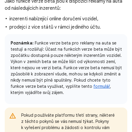
Jako funkce verze beta jsou k dispozici reklamy na auta
od následujících inzerentů:
inzerenti nabízející online doručení vozidel,
prodejci z více států v rámci jediného účtu.
Poznámka:
Funkce verze beta pro reklamy na auta se
testují a rozšiřují: Účast na funkcích verze beta může být
zpočátku dostupná pouze některým inzerentům vozidel.
Výkon v zemích beta se může lišit od výkonnosti zemí,
které nejsou ve verzi beta. Funkce verze beta nemusí být
způsobilé k zobrazení všude, mohou se kdykoli změnit a
nikdy nemusí být plně spuštěny. Pokud chcete tyto
funkce verze beta využívat, vyplňte tento
formulář
,
kterým vyjádříte svůj zájem.
Pokud používáte platformu třetí strany, některé
z těchto pokynů se vás nemusí týkat. Pokyny
k vyřešení problému a žádosti o kontrolu vám