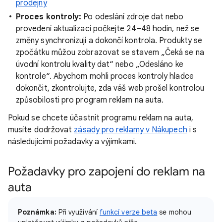
prodejny
Proces kontroly:
Po odeslání zdroje dat nebo
provedení aktualizací počkejte 24–48 hodin, než se
změny synchronizují a dokončí kontrola. Produkty se
zpočátku můžou zobrazovat se stavem „Čeká se na
úvodní kontrolu kvality dat“ nebo „Odesláno ke
kontrole“. Abychom mohli proces kontroly hladce
dokončit, zkontrolujte, zda váš web prošel kontrolou
způsobilosti pro program reklam na auta.
Pokud se chcete účastnit programu reklam na auta,
musíte dodržovat
zásady pro reklamy v Nákupech
i s
následujícími požadavky a výjimkami.
Požadavky pro zapojení do reklam na
auta
Poznámka:
Při využívání
funkcí verze beta
se mohou