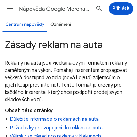
Nápověda Google Merchant Center
Přihlásit
Centrum nápovědy
Oznámení
Zásady reklam na auta
Reklamy na auta jsou vícekanálovým formátem reklamy
zaměřeným na výkon. Pomáhají inzerentům propagovat
veškerá dostupná vozidla (nová i ojetá) zájemcům o
jejich koupi přes internet. Tento formát je určený pro
každého inzerenta, který chce podpořit prodej svých
skladových vozů.
Obsah této stránky
Důležité informace o reklamách na auta
Požadavky pro zapojení do reklam na auta
Výjimky ze zásad pro reklamy v Nákupech