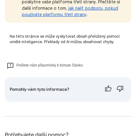
poskytne vaše platforma třetí strany. Přečtěte si
další informace o tom,
jak najít podporu, pokud
používáte platformu třetí strany
.
Na této stránce se může vyskytovat obsah přeložený pomocí
umělé inteligence. Překlady od AI můžou obsahovat chyby.
Pošlete nám připomínky k tomuto článku
Pomohly vám tyto informace?
Potřebujete další pomoc?