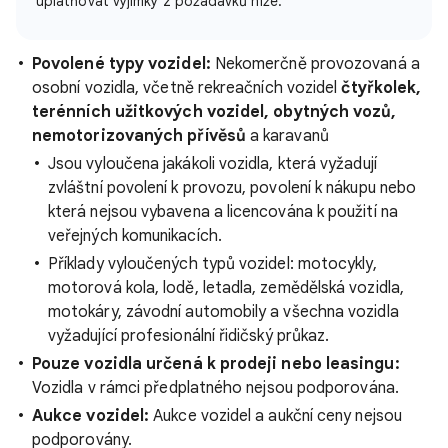
uplatňovat výjimky z požadavků níže.
Povolené typy vozidel:
Nekomerčně provozovaná a
osobní vozidla, včetně rekreačních vozidel
čtyřkolek,
terénních užitkových vozidel, obytných vozů,
nemotorizovaných přívěsů
a karavanů
Jsou vyloučena jakákoli vozidla, která vyžadují
zvláštní povolení k provozu, povolení k nákupu nebo
která nejsou vybavena a licencována k použití na
veřejných komunikacích.
Příklady vyloučených typů vozidel: motocykly,
motorová kola, lodě, letadla, zemědělská vozidla,
motokáry, závodní automobily a všechna vozidla
vyžadující profesionální řidičský průkaz.
Pouze vozidla určená k prodeji nebo leasingu:
Vozidla v rámci předplatného nejsou podporována.
Aukce vozidel:
Aukce vozidel a aukční ceny nejsou
podporovány.