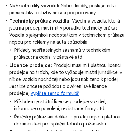
Náhradní díly vozidel:
Náhradní díly, příslušenství,
pneumatiky a služby nejsou podporovány.
Technický průkaz vozidla:
Všechna vozidla, která
jsou na prodej, musí mít v pořádku technický průkaz.
Vozidla s jakýmkoli nedostatkem v technickém průkazu
nejsou pro reklamy na auta způsobilá.
Příklady nepřijatelných záznamů v technickém
průkazu: na odpis, v zástavě atd.
Licence prodejce:
Prodejci musí mít platnou licenci
prodejce na trzích, kde to vyžaduje místní jurisdikce, v
níž se vozidla nacházejí nebo jsou nabízena k prodeji.
Jestliže chcete požádat o ověření své licence
prodejce,
vyplňte tento formulář
.
Příkladem je státní licence prodejce vozidel,
informace o povolení, registrace firmy atd.
Řidičský průkaz ani doklad o prodeji nejsou platnou
dokumentací pro splnění tohoto požadavku.