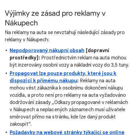
Výjimky ze zásad pro reklamy v
Nákupech
Na reklamy na auta se nevztahují následující zásady pro
reklamy v Nákupech:
Nepodporovaný nákupní obsah
[dopravní
prostředky]:
Prostřednictvím reklam na auta mohou
být inzerovány osobní vozy a nákladní vozy do 3,5 tuny.
Propagovat lze pouze produkty, které jsou k
dispozici k přímému nákupu
:
Reklamy na auta
mohou vést zákazníka k osobnímu dokončení nákupu
vozidla, a proto není pro reklamy na auta vyžadováno
dodržování zásady „Odkazy propagované v reklamách
v Nákupech a neplacených záznamech musí uživatele
směrovat přímo na stránku, kde lze daný produkt
zakoupit“.
Požadavky na webové stránky týkající se online