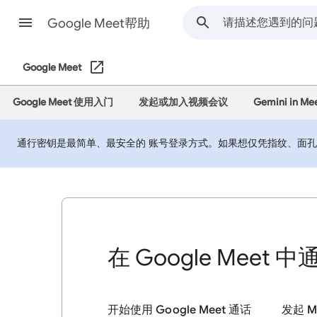
Google Meet帮助
Google Meet
Google Meet 使用入门
发起或加入视频会议
Gemini in Me
通行密钥是最简单、最安全的 账号登录方式。如果想仅凭指纹、面
在 Google Meet 中
开始使用 Google Meet 通话
发起 M