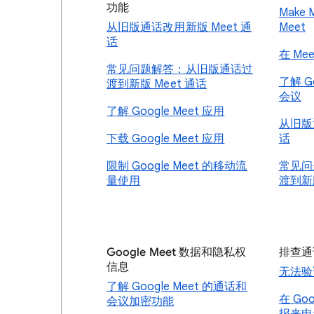
功能
Make M
从旧版通话改用新版 Meet 通
Meet
话
在 M
常见问题解答：从旧版通话过
了解 G
渡到新版 Meet 通话
会议
了解 Google Meet 应用
从旧版
下载 Google Meet 应用
话
限制 Google Meet 的移动流
常见问
量使用
渡到新版
Google Meet 数据和隐私权
排查通
信息
无法验
了解 Google Meet 的通话和
在 Go
会议加密功能