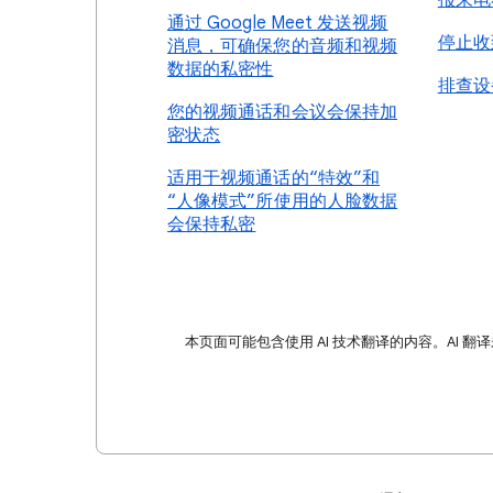
报来电
通过 Google Meet 发送视频
停止收到
消息，可确保您的音频和视频
数据的私密性
排查设
您的视频通话和会议会保持加
密状态
适用于视频通话的“特效”和
“人像模式”所使用的人脸数据
会保持私密
本页面可能包含使用 AI 技术翻译的内容。AI 翻