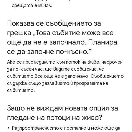
срещата е минал.
Показва се съобщението за
грешка „Това събитие може все
още да не е започнало. Планира
се да започне по-късно.“
Ако се присъедините към поток на живо, насрочен
за по-късен час, ще видите съобщение, че
събитието все още не е започнало. Съобщението
съдържа също заглавието и програмата на
събитието.
Защо не виждам новата опция за
гледане на потоци на живо?
Разпространението е поетапно и може още да