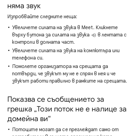
няма звук
Изпробвайте следните неща:
Увеличете силата на звука в Meet. Кликнете
върху бутона за силата на звука
в лентата с
контроли в долната част.
Увеличете силата на звука на компютъра или
телефона си.
Помолете организатора на срещата да
потвърди, че звукът му не е спрян в нея и че
звукът работи правилно в рамките на срещата.
Показва се съобщението за
грешка „Този поток не е налице за
домейна ви“
Потоците могат да се преглеждат само от