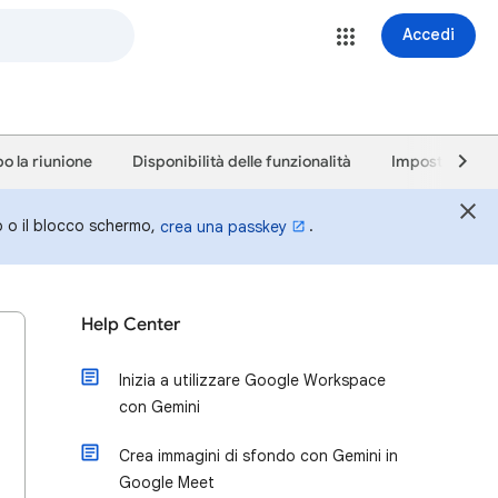
Accedi
o la riunione
Disponibilità delle funzionalità
Impostazioni 
o o il blocco schermo,
.
crea una passkey
Help Center
Inizia a utilizzare Google Workspace
con Gemini
Crea immagini di sfondo con Gemini in
Google Meet