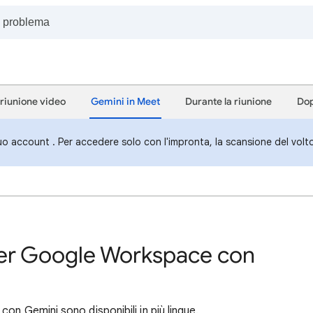
 riunione video
Gemini in Meet
Durante la riunione
Dop
uo account . Per accedere solo con l'impronta, la scansione del volt
per Google Workspace con
on Gemini sono disponibili in più lingue.