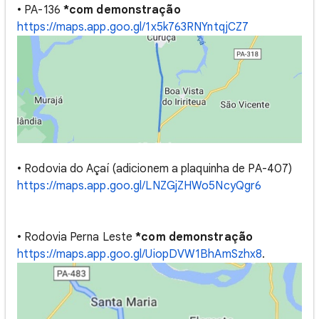
• PA-136
*com demonstração
https://maps.app.goo.gl/1x5k763RNYntqjCZ7
• Rodovia do Açaí (adicionem a plaquinha de PA-407)
https://maps.app.goo.gl/LNZGjZHWo5NcyQgr6
• Rodovia Perna Leste
*com demonstração
https://maps.app.goo.gl/UiopDVW1BhAmSzhx8
.