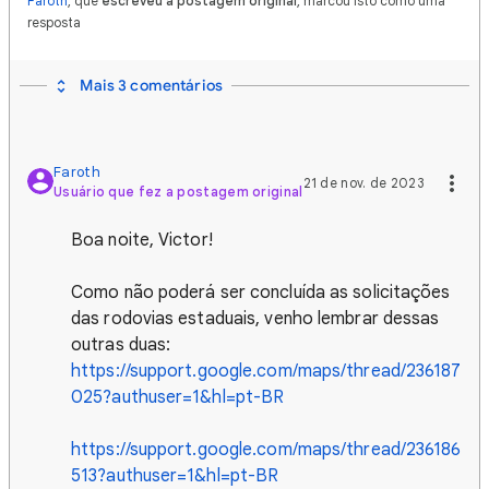
Faroth
, que
escreveu a postagem original
, marcou isto como uma
resposta
Mais 3 comentários
Faroth
21 de nov. de 2023
Usuário que fez a postagem original
Boa noite, Victor!
Como não poderá ser concluída as solicitações
das rodovias estaduais, venho lembrar dessas
outras duas:
https://support.google.com/maps/thread/236187
025?authuser=1&hl=pt-BR
https://support.google.com/maps/thread/236186
513?authuser=1&hl=pt-BR