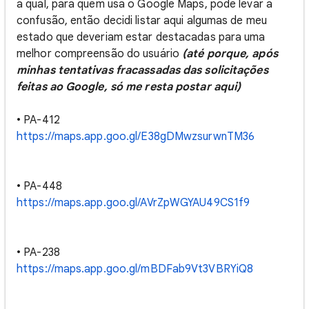
a qual, para quem usa o Google Maps, pode levar a
confusão, então decidi listar aqui algumas de meu
estado que deveriam estar destacadas para uma
melhor compreensão do usuário
(até porque, após
minhas tentativas fracassadas das solicitações
feitas ao Google, só me resta postar aqui)
• PA-412
https://maps.app.goo.gl/E38gDMwzsurwnTM36
• PA-448
https://maps.app.goo.gl/AVrZpWGYAU49CS1f9
• PA-238
https://maps.app.goo.gl/mBDFab9Vt3VBRYiQ8