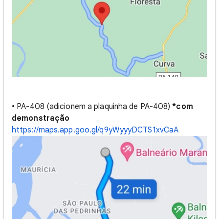
• PA-408 (adicionem a plaquinha de PA-408)
*com
demonstração
https://maps.app.goo.gl/q9yWyyyDCTS1xvCaA