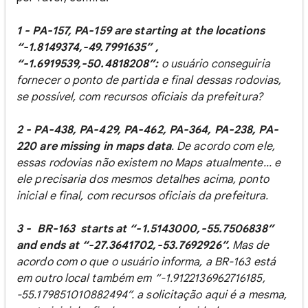
1 - PA-157, PA-159 are starting at the locations
“-1.8149374,-49.7991635” ,
“-1.6919539,-50.4818208”:
o usuário conseguiria
fornecer o ponto de partida e final dessas rodovias,
se possível, com recursos oficiais da prefeitura?
2 - PA-438, PA-429, PA-462, PA-364, PA-238, PA-
220 are missing in maps data
. De acordo com ele,
essas rodovias não existem no Maps atualmente... e
ele precisaria dos mesmos detalhes acima, ponto
inicial e final, com recursos oficiais da prefeitura.
3 - BR-163 starts at “-1.5143000,-55.7506838”
and ends at “-27.3641702,-53.7692926”.
Mas de
acordo com o que o usuário informa, a BR-163 está
em outro local também em “-1.9122136962716185,
-55.179851010882494”. a solicitação aqui é a mesma,