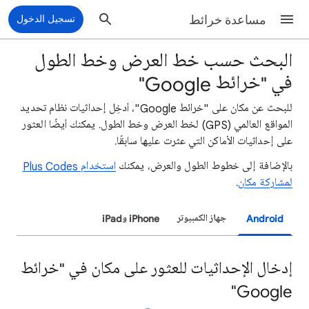
مساعدة خرائط
تسجيل الدخول
البحث حسب خط العرض وخط الطول
في "خرائط Google"
للبحث عن مكان على "خرائط Google"، أدخِل إحداثيات نظام تحديد
المواقع العالمي (GPS) لخط العرض وخط الطول. يمكنك أيضًا العثور
على إحداثيات الأماكن التي عثرت عليها سابقًا.
بالإضافة إلى خطوط الطول والعرض، يمكنك
استخدام Plus Codes
لمشاركة مكان
.
Android
جهاز الكمبيوتر
iPhone وiPad
إدخال الإحداثيات للعثور على مكان في "خرائط
Google"