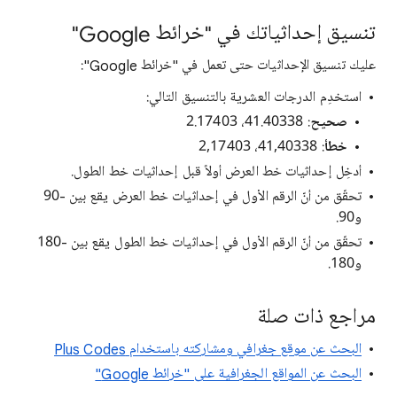
تنسيق إحداثياتك في "خرائط Google"
عليك تنسيق الإحداثيات حتى تعمل في "خرائط Google":
استخدِم الدرجات العشرية بالتنسيق التالي:
صحيح
: 41.40338، 2.17403
خطأ
: 41,40338، 2,17403
أدخِل إحداثيات خط العرض أولاً قبل إحداثيات خط الطول.
تحقّق من أنّ الرقم الأول في إحداثيات خط العرض يقع بين -90
و90.
تحقّق من أنّ الرقم الأول في إحداثيات خط الطول يقع بين -180
و180.
مراجع ذات صلة
البحث عن موقع جغرافي ومشاركته باستخدام Plus Codes
البحث عن المواقع الجغرافية على "خرائط Google"