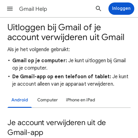
Gmail Help
Inloggen
Uitloggen bij Gmail of je
account verwijderen uit Gmail
Als je het volgende gebruikt:
Gmail op je computer:
Je kunt uitloggen bij Gmail
op je computer.
De Gmail-app op een telefoon of tablet:
Je kunt
je account alleen van je apparaat verwijderen.
Android
Computer
iPhone en iPad
Je account verwijderen uit de
Gmail-app