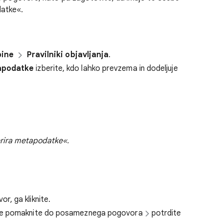
datke«.
pine
Pravilniki objavljanja
.
apodatke
izberite, kdo lahko prevzema in dodeljuje
erira metapodatke«.
r, ga kliknite.
, se pomaknite do posameznega pogovora
potrdite