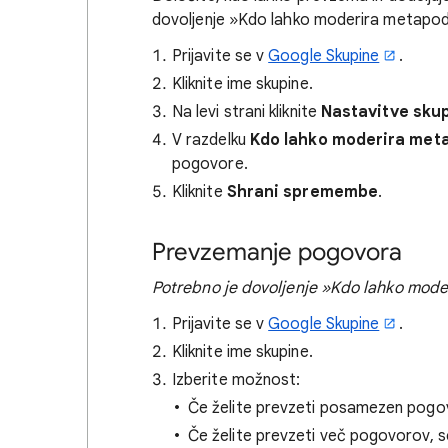
dovoljenje »Kdo lahko moderira metapo
Prijavite se v
Google Skupine
.
Kliknite ime skupine.
Na levi strani kliknite
Nastavitve sku
V razdelku
Kdo lahko moderira met
pogovore.
Kliknite
Shrani spremembe
.
Prevzemanje pogovora
Potrebno je dovoljenje »Kdo lahko mod
Prijavite se v
Google Skupine
.
Kliknite ime skupine.
Izberite možnost:
Če želite prevzeti posamezen pogovo
Če želite prevzeti več pogovorov