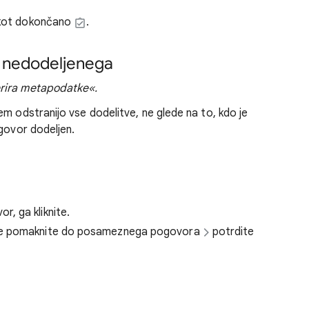
e kot dokončano
.
 nedodeljenega
erira metapodatke«.
m odstranijo vse dodelitve, ne glede na to, kdo je
ogovor dodeljen.
, ga kliknite.
 se pomaknite do posameznega pogovora
potrdite