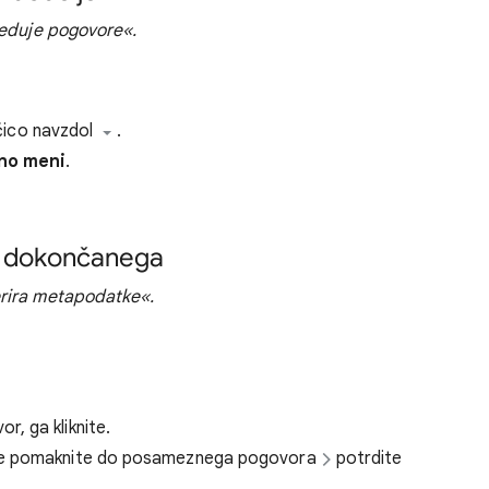
leduje pogovore«.
ščico navzdol
.
no meni
.
t dokončanega
erira metapodatke«.
, ga kliknite.
 se pomaknite do posameznega pogovora
potrdite