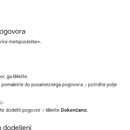
 pogovora
erira metapodatke«.
, ga kliknite.
 se pomaknite do posameznega pogovora
potrdite polje
.
lite dodeliti pogovor
kliknite
Dokončano
.
 dodeljeni