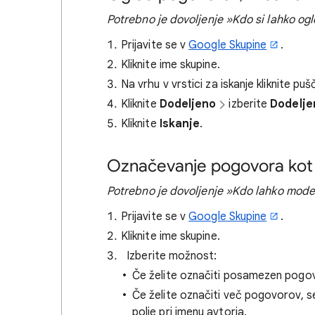
Potrebno je dovoljenje »Kdo si lahko og
Prijavite se v
Google Skupine
.
Kliknite ime skupine.
Na vrhu v vrstici za iskanje kliknite pu
Kliknite
Dodeljeno
izberite
Dodelje
Kliknite
Iskanje
.
Označevanje pogovora ko
Potrebno je dovoljenje »Kdo lahko mod
Prijavite se v
Google Skupine
.
Kliknite ime skupine.
Izberite možnost:
Če želite označiti posamezen pogovor
Če želite označiti več pogovorov,
polje pri imenu avtorja.